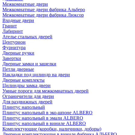
Межкомнатные двери
Межкомнатные двери фабрика Альберо
Межкомнатные двери фабрика Люксор
Входные двери
Гранит
Лабиринт
Ателье стальных дверей
Центурион
Фурнитура
Дверные ручки
Завертки
Дверные замки и защелки
Петли дверные
Накладки под цилиндр на двери
Дверные комплекты
Цилиндры замка двери
Умные пороги для межкомнатных дверей
Ограничители для двери
Для раздвижных дверей
Плинтус напольный
Плинтус напольный в эко-шпоне ALBERO
Плинтус напольный в эмали ALBERO
Плинтус напольный в виниле ALBERO
Комплектующие (коробки, наличники, доборы)
Дверные комплектующие в виниле фабрика АЛЬБЕРО