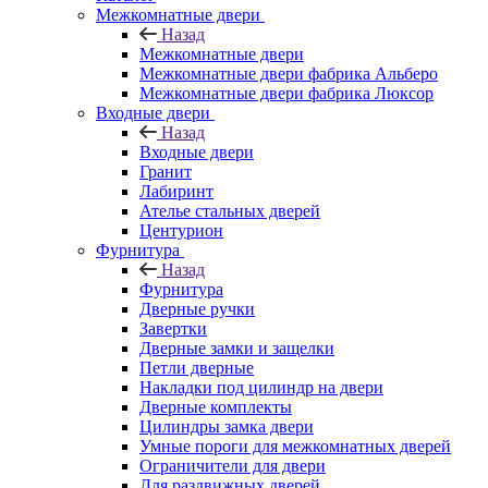
Межкомнатные двери
Назад
Межкомнатные двери
Межкомнатные двери фабрика Альберо
Межкомнатные двери фабрика Люксор
Входные двери
Назад
Входные двери
Гранит
Лабиринт
Ателье стальных дверей
Центурион
Фурнитура
Назад
Фурнитура
Дверные ручки
Завертки
Дверные замки и защелки
Петли дверные
Накладки под цилиндр на двери
Дверные комплекты
Цилиндры замка двери
Умные пороги для межкомнатных дверей
Ограничители для двери
Для раздвижных дверей