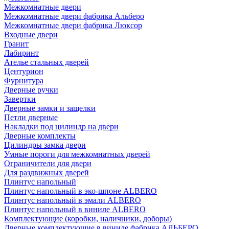
Межкомнатные двери
Межкомнатные двери фабрика Альберо
Межкомнатные двери фабрика Люксор
Входные двери
Гранит
Лабиринт
Ателье стальных дверей
Центурион
Фурнитура
Дверные ручки
Завертки
Дверные замки и защелки
Петли дверные
Накладки под цилиндр на двери
Дверные комплекты
Цилиндры замка двери
Умные пороги для межкомнатных дверей
Ограничители для двери
Для раздвижных дверей
Плинтус напольный
Плинтус напольный в эко-шпоне ALBERO
Плинтус напольный в эмали ALBERO
Плинтус напольный в виниле ALBERO
Комплектующие (коробки, наличники, доборы)
Дверные комплектующие в виниле фабрика АЛЬБЕРО