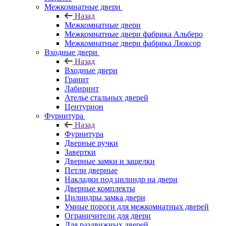
Межкомнатные двери
Назад
Межкомнатные двери
Межкомнатные двери фабрика Альберо
Межкомнатные двери фабрика Люксор
Входные двери
Назад
Входные двери
Гранит
Лабиринт
Ателье стальных дверей
Центурион
Фурнитура
Назад
Фурнитура
Дверные ручки
Завертки
Дверные замки и защелки
Петли дверные
Накладки под цилиндр на двери
Дверные комплекты
Цилиндры замка двери
Умные пороги для межкомнатных дверей
Ограничители для двери
Для раздвижных дверей