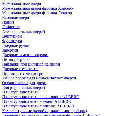
Межкомнатные двери
Межкомнатные двери фабрика Альберо
Межкомнатные двери фабрика Люксор
Входные двери
Гранит
Лабиринт
Ателье стальных дверей
Центурион
Фурнитура
Дверные ручки
Завертки
Дверные замки и защелки
Петли дверные
Накладки под цилиндр на двери
Дверные комплекты
Цилиндры замка двери
Умные пороги для межкомнатных дверей
Ограничители для двери
Для раздвижных дверей
Плинтус напольный
Плинтус напольный в эко-шпоне ALBERO
Плинтус напольный в эмали ALBERO
Плинтус напольный в виниле ALBERO
Комплектующие (коробки, наличники, доборы)
Дверные комплектующие в виниле фабрика АЛЬБЕРО