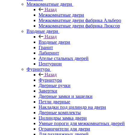
Межкомнатные двери
Назад
Межкомнатные двери
Межкомнатные двери фабрика Альберо
Межкомнатные двери фабрика Люксор
Входные двери
Назад
Входные двери
Гранит
Лабиринт
Ателье стальных дверей
Центурион
Фурнитура
Назад
Фурнитура
Дверные ручки
Завертки
Дверные замки и защелки
Петли дверные
Накладки под цилиндр на двери
Дверные комплекты
Цилиндры замка двери
Умные пороги для межкомнатных дверей
Ограничители для двери
Для раздвижных дверей