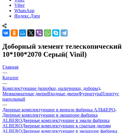
Viber
WhatsApp
Яндекс.Дзен
Доборный элемент телескопический
10*100*2070 Серый( Vinil)
Главная
—
Каталог
—
Комплектующие (коробки, наличники, доборы)
Межкомнатные двери
Входные двери
Фурнитура
Плинтус
напольный
—
Дверные комплектующие в виниле фабрика АЛЬБЕРО
Дверные комплектующие в экошпоне фабрика
ALBERO
Дверные комплектующие в эмали фабрика
ALBERO
Дверные комплектующие к срытым дверям
ALBERO
Дверные комплектующие в экошпоне фабрика