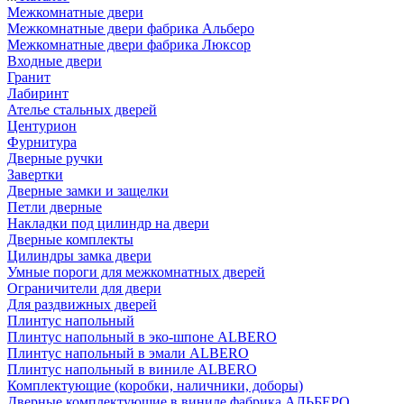
Межкомнатные двери
Межкомнатные двери фабрика Альберо
Межкомнатные двери фабрика Люксор
Входные двери
Гранит
Лабиринт
Ателье стальных дверей
Центурион
Фурнитура
Дверные ручки
Завертки
Дверные замки и защелки
Петли дверные
Накладки под цилиндр на двери
Дверные комплекты
Цилиндры замка двери
Умные пороги для межкомнатных дверей
Ограничители для двери
Для раздвижных дверей
Плинтус напольный
Плинтус напольный в эко-шпоне ALBERO
Плинтус напольный в эмали ALBERO
Плинтус напольный в виниле ALBERO
Комплектующие (коробки, наличники, доборы)
Дверные комплектующие в виниле фабрика АЛЬБЕРО