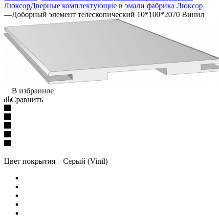
Люксор
Дверные комплектующие в эмали фабрика Люксор
—
Доборный элемент телескопический 10*100*2070 Винил
В избранное
Сравнить
Цвет покрытия
—
Серый (Vinil)