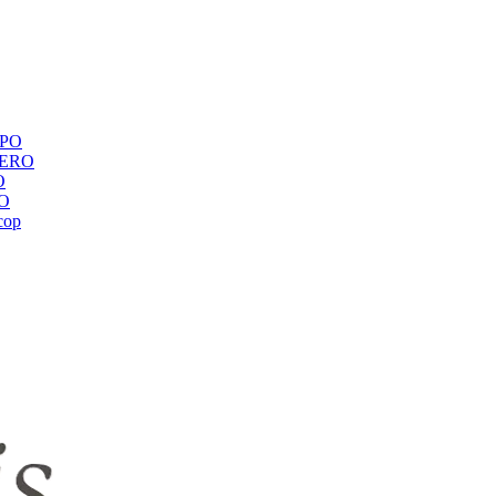
ЕРО
BERO
O
RO
сор