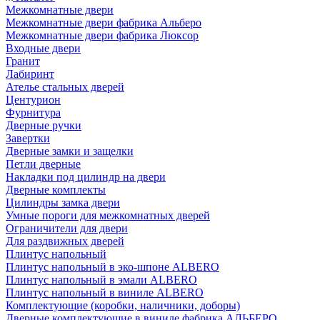
Межкомнатные двери
Межкомнатные двери фабрика Альберо
Межкомнатные двери фабрика Люксор
Входные двери
Гранит
Лабиринт
Ателье стальных дверей
Центурион
Фурнитура
Дверные ручки
Завертки
Дверные замки и защелки
Петли дверные
Накладки под цилиндр на двери
Дверные комплекты
Цилиндры замка двери
Умные пороги для межкомнатных дверей
Ограничители для двери
Для раздвижных дверей
Плинтус напольный
Плинтус напольный в эко-шпоне ALBERO
Плинтус напольный в эмали ALBERO
Плинтус напольный в виниле ALBERO
Комплектующие (коробки, наличники, доборы)
Дверные комплектующие в виниле фабрика АЛЬБЕРО