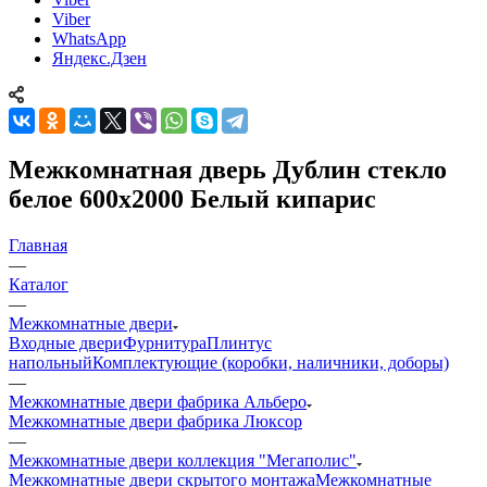
Viber
WhatsApp
Яндекс.Дзен
Межкомнатная дверь Дублин стекло
белое 600x2000 Белый кипарис
Главная
—
Каталог
—
Межкомнатные двери
Входные двери
Фурнитура
Плинтус
напольный
Комплектующие (коробки, наличники, доборы)
—
Межкомнатные двери фабрика Альберо
Межкомнатные двери фабрика Люксор
—
Межкомнатные двери коллекция "Мегаполис"
Межкомнатные двери скрытого монтажа
Межкомнатные