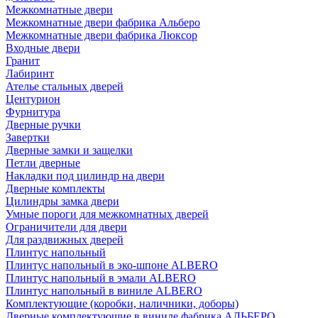
Межкомнатные двери
Межкомнатные двери фабрика Альберо
Межкомнатные двери фабрика Люксор
Входные двери
Гранит
Лабиринт
Ателье стальных дверей
Центурион
Фурнитура
Дверные ручки
Завертки
Дверные замки и защелки
Петли дверные
Накладки под цилиндр на двери
Дверные комплекты
Цилиндры замка двери
Умные пороги для межкомнатных дверей
Ограничители для двери
Для раздвижных дверей
Плинтус напольный
Плинтус напольный в эко-шпоне ALBERO
Плинтус напольный в эмали ALBERO
Плинтус напольный в виниле ALBERO
Комплектующие (коробки, наличники, доборы)
Дверные комплектующие в виниле фабрика АЛЬБЕРО