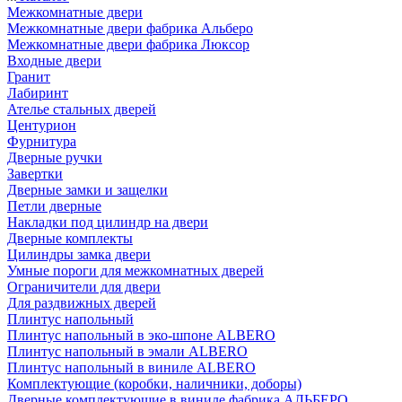
Межкомнатные двери
Межкомнатные двери фабрика Альберо
Межкомнатные двери фабрика Люксор
Входные двери
Гранит
Лабиринт
Ателье стальных дверей
Центурион
Фурнитура
Дверные ручки
Завертки
Дверные замки и защелки
Петли дверные
Накладки под цилиндр на двери
Дверные комплекты
Цилиндры замка двери
Умные пороги для межкомнатных дверей
Ограничители для двери
Для раздвижных дверей
Плинтус напольный
Плинтус напольный в эко-шпоне ALBERO
Плинтус напольный в эмали ALBERO
Плинтус напольный в виниле ALBERO
Комплектующие (коробки, наличники, доборы)
Дверные комплектующие в виниле фабрика АЛЬБЕРО