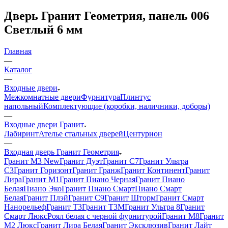
Дверь Гранит Геометрия, панель 006
Светлый 6 мм
Главная
—
Каталог
—
Входные двери
Межкомнатные двери
Фурнитура
Плинтус
напольный
Комплектующие (коробки, наличники, доборы)
—
Входные двери Гранит
Лабиринт
Ателье стальных дверей
Центурион
—
Входная дверь Гранит Геометрия
Гранит М3 New
Гранит Дуэт
Гранит С7
Гранит Ультра
C3
Гранит Горизонт
Гранит Гранж
Гранит Континент
Гранит
Лира
Гранит М1
Гранит Пиано Черная
Гранит Пиано
Белая
Пиано Эко
Гранит Пиано Смарт
Пиано Смарт
Белая
Гранит Плэй
Гранит С9
Гранит Шторм
Гранит Смарт
Нанорельеф
Гранит Т3
Гранит Т3М
Гранит Ультра 8
Гранит
Смарт Люкс
Роял белая с черной фурнитурой
Гранит М8
Гранит
М2 Люкс
Гранит Лира Белая
Гранит Эксклюзив
Гранит Лайт