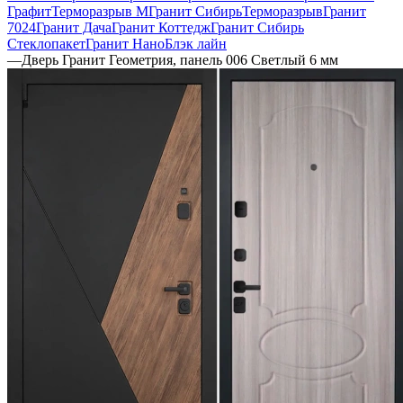
Графит
Терморазрыв М
Гранит Сибирь
Терморазрыв
Гранит
7024
Гранит Дача
Гранит Коттедж
Гранит Сибирь
Стеклопакет
Гранит НаноБлэк лайн
—
Дверь Гранит Геометрия, панель 006 Светлый 6 мм