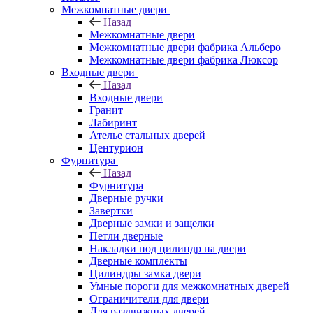
Межкомнатные двери
Назад
Межкомнатные двери
Межкомнатные двери фабрика Альберо
Межкомнатные двери фабрика Люксор
Входные двери
Назад
Входные двери
Гранит
Лабиринт
Ателье стальных дверей
Центурион
Фурнитура
Назад
Фурнитура
Дверные ручки
Завертки
Дверные замки и защелки
Петли дверные
Накладки под цилиндр на двери
Дверные комплекты
Цилиндры замка двери
Умные пороги для межкомнатных дверей
Ограничители для двери
Для раздвижных дверей