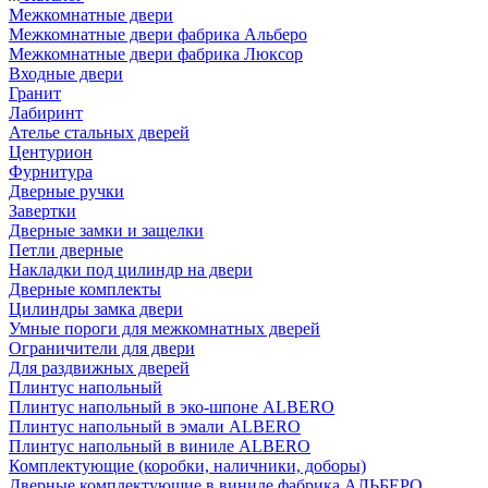
Межкомнатные двери
Межкомнатные двери фабрика Альберо
Межкомнатные двери фабрика Люксор
Входные двери
Гранит
Лабиринт
Ателье стальных дверей
Центурион
Фурнитура
Дверные ручки
Завертки
Дверные замки и защелки
Петли дверные
Накладки под цилиндр на двери
Дверные комплекты
Цилиндры замка двери
Умные пороги для межкомнатных дверей
Ограничители для двери
Для раздвижных дверей
Плинтус напольный
Плинтус напольный в эко-шпоне ALBERO
Плинтус напольный в эмали ALBERO
Плинтус напольный в виниле ALBERO
Комплектующие (коробки, наличники, доборы)
Дверные комплектующие в виниле фабрика АЛЬБЕРО