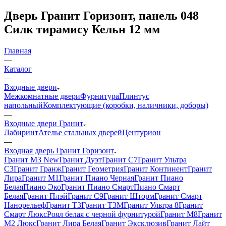
Дверь Гранит Горизонт, панель 048
Силк тирамису Кельн 12 мм
Главная
—
Каталог
—
Входные двери
Межкомнатные двери
Фурнитура
Плинтус
напольный
Комплектующие (коробки, наличники, доборы)
—
Входные двери Гранит
Лабиринт
Ателье стальных дверей
Центурион
—
Входная дверь Гранит Горизонт
Гранит М3 New
Гранит Дуэт
Гранит С7
Гранит Ультра
C3
Гранит Гранж
Гранит Геометрия
Гранит Континент
Гранит
Лира
Гранит М1
Гранит Пиано Черная
Гранит Пиано
Белая
Пиано Эко
Гранит Пиано Смарт
Пиано Смарт
Белая
Гранит Плэй
Гранит С9
Гранит Шторм
Гранит Смарт
Нанорельеф
Гранит Т3
Гранит Т3М
Гранит Ультра 8
Гранит
Смарт Люкс
Роял белая с черной фурнитурой
Гранит М8
Гранит
М2 Люкс
Гранит Лира Белая
Гранит Эксклюзив
Гранит Лайт