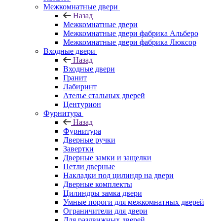
Межкомнатные двери
Назад
Межкомнатные двери
Межкомнатные двери фабрика Альберо
Межкомнатные двери фабрика Люксор
Входные двери
Назад
Входные двери
Гранит
Лабиринт
Ателье стальных дверей
Центурион
Фурнитура
Назад
Фурнитура
Дверные ручки
Завертки
Дверные замки и защелки
Петли дверные
Накладки под цилиндр на двери
Дверные комплекты
Цилиндры замка двери
Умные пороги для межкомнатных дверей
Ограничители для двери
Для раздвижных дверей