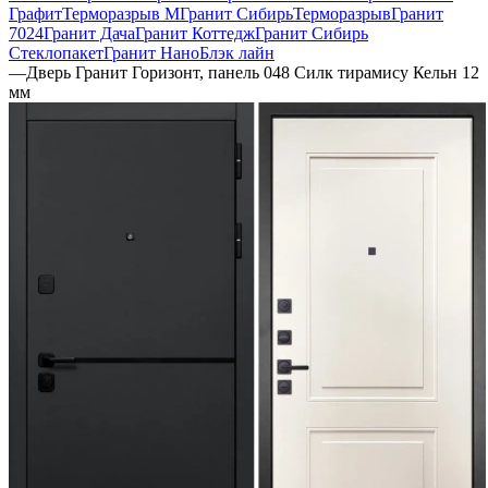
Графит
Терморазрыв М
Гранит Сибирь
Терморазрыв
Гранит
7024
Гранит Дача
Гранит Коттедж
Гранит Сибирь
Стеклопакет
Гранит НаноБлэк лайн
—
Дверь Гранит Горизонт, панель 048 Силк тирамису Кельн 12
мм