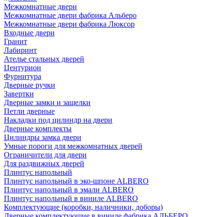
Межкомнатные двери
Межкомнатные двери фабрика Альберо
Межкомнатные двери фабрика Люксор
Входные двери
Гранит
Лабиринт
Ателье стальных дверей
Центурион
Фурнитура
Дверные ручки
Завертки
Дверные замки и защелки
Петли дверные
Накладки под цилиндр на двери
Дверные комплекты
Цилиндры замка двери
Умные пороги для межкомнатных дверей
Ограничители для двери
Для раздвижных дверей
Плинтус напольный
Плинтус напольный в эко-шпоне ALBERO
Плинтус напольный в эмали ALBERO
Плинтус напольный в виниле ALBERO
Комплектующие (коробки, наличники, доборы)
Дверные комплектующие в виниле фабрика АЛЬБЕРО