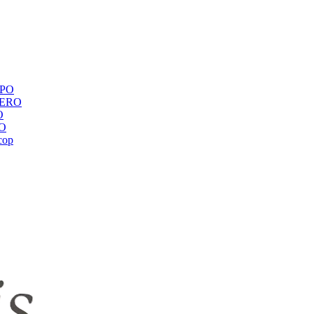
ЕРО
BERO
O
RO
сор