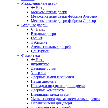
Межкомнатные двери
Назад
Межкомнатные двери
Межкомнатные двери фабрика Альберо
Межкомнатные двери фабрика Люксор
Входные двери
Назад
Входные двери
Гранит
Лабиринт
Ателье стальных дверей
Центурион
Фурнитура
Назад
Фурнитура
Дверные ручки
Завертки
Дверные замки и защелки
Петли дверные
Накладки под цилиндр на двери
Дверные комплекты
Цилиндры замка двери
Умные пороги для межкомнатных дверей
Ограничители для двери
Для раздвижных дверей