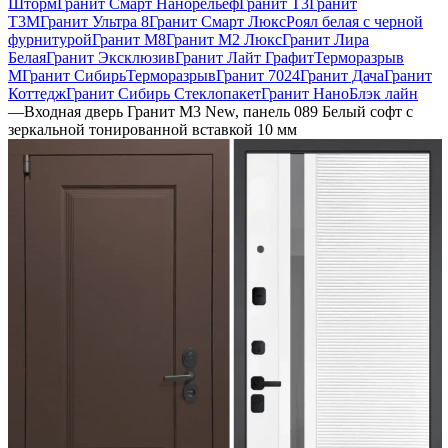
Шторм
Гранит Смарт Нанорельеф
Гранит Т3
Гранит
Т3М
Гранит Ультра 8
Гранит Смарт Люкс
Роял белая с черной
фурнитурой
Гранит М8
Гранит М2 Люкс
Гранит Лира
Белая
Гранит Эксклюзив
Гранит Лайт Графит
Терморазрыв
М
Гранит Сибирь
Терморазрыв
Гранит 7024
Гранит Дача
Гранит
Коттедж
Гранит Сибирь Стеклопакет
Гранит НаноБлэк лайн
—
Входная дверь Гранит М3 New, панель 089 Белый софт с
зеркальной тонированной вставкой 10 мм