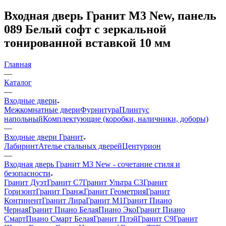
Входная дверь Гранит М3 New, панель
089 Белый софт с зеркальной
тонированной вставкой 10 мм
Главная
—
Каталог
—
Входные двери
Межкомнатные двери
Фурнитура
Плинтус
напольный
Комплектующие (коробки, наличники, доборы)
—
Входные двери Гранит
Лабиринт
Ателье стальных дверей
Центурион
—
Входная дверь Гранит М3 New - сочетание стиля и
безопасности
Гранит Дуэт
Гранит С7
Гранит Ультра C3
Гранит
Горизонт
Гранит Гранж
Гранит Геометрия
Гранит
Континент
Гранит Лира
Гранит М1
Гранит Пиано
Черная
Гранит Пиано Белая
Пиано Эко
Гранит Пиано
Смарт
Пиано Смарт Белая
Гранит Плэй
Гранит С9
Гранит