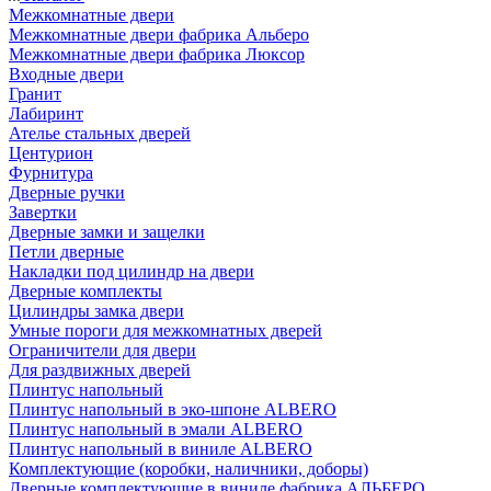
Межкомнатные двери
Межкомнатные двери фабрика Альберо
Межкомнатные двери фабрика Люксор
Входные двери
Гранит
Лабиринт
Ателье стальных дверей
Центурион
Фурнитура
Дверные ручки
Завертки
Дверные замки и защелки
Петли дверные
Накладки под цилиндр на двери
Дверные комплекты
Цилиндры замка двери
Умные пороги для межкомнатных дверей
Ограничители для двери
Для раздвижных дверей
Плинтус напольный
Плинтус напольный в эко-шпоне ALBERO
Плинтус напольный в эмали ALBERO
Плинтус напольный в виниле ALBERO
Комплектующие (коробки, наличники, доборы)
Дверные комплектующие в виниле фабрика АЛЬБЕРО