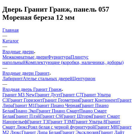
Дверь Гранит Гранж, панель 057
Мореная береза 12 мм
Главная
—
Каталог
—
Входные двери
Межкомнатные двери
Фурнитура
Плинтус
напольный
Комплектующие (коробки, наличники, доборы)
—
Входные двери Гранит
Лабиринт
Ателье стальных дверей
Центурион
—
Входная дверь Гранит Гранж
Гранит М3 New
Гранит Дуэт
Гранит С7
Гранит Ультра
C3
Гранит Горизонт
Гранит Геометрия
Гранит Континент
Гранит
Лира
Гранит М1
Гранит Пиано Черная
Гранит Пиано
Белая
Пиано Эко
Гранит Пиано Смарт
Пиано Смарт
Белая
Гранит Плэй
Гранит С9
Гранит Шторм
Гранит Смарт
Нанорельеф
Гранит Т3
Гранит Т3М
Гранит Ультра 8
Гранит
Смарт Люкс
Роял белая с черной фурнитурой
Гранит М8
Гранит
М2 Люкс
Гранит Лира Белая
Гранит Эксклюзив
Гранит Лайт