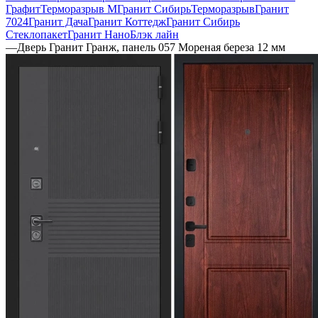
Графит
Терморазрыв М
Гранит Сибирь
Терморазрыв
Гранит
7024
Гранит Дача
Гранит Коттедж
Гранит Сибирь
Стеклопакет
Гранит НаноБлэк лайн
—
Дверь Гранит Гранж, панель 057 Мореная береза 12 мм