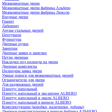
Межкомнатные двери
Межкомнатные двери фабрика Альберо
Межкомнатные двери фабрика Люксор
Входные двери
Гранит
Лабиринт
Ателье стальных дверей
Центурион
Фурнитура
Дверные ручки
Завертки
Дверные замки и защелки
Петли дверные
Накладки под цилиндр на двери
Дверные комплекты
Цилиндры замка двери
Умные пороги для межкомнатных дверей
Ограничители для двери
Для раздвижных дверей
Плинтус напольный
Плинтус напольный в эко-шпоне ALBERO
Плинтус напольный в эмали ALBERO
Плинтус напольный в виниле ALBERO
Комплектующие (коробки, наличники, доборы)
Дверные комплектующие в виниле фабрика АЛЬБЕРО