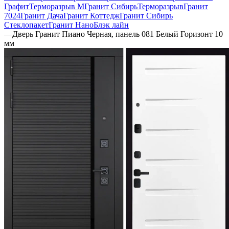
Графит
Терморазрыв М
Гранит Сибирь
Терморазрыв
Гранит
7024
Гранит Дача
Гранит Коттедж
Гранит Сибирь
Стеклопакет
Гранит НаноБлэк лайн
—
Дверь Гранит Пиано Черная, панель 081 Белый Горизонт 10
мм