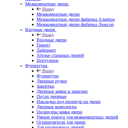
Межкомнатные двери
Назад
Межкомнатные двери
Межкомнатные двери фабрика Альберо
Межкомнатные двери фабрика Люксор
Входные двери
Назад
Входные двери
Гранит
Лабиринт
Ателье стальных дверей
Центурион
Фурнитура
Назад
Фурнитура
Дверные ручки
Завертки
Дверные замки и защелки
Петли дверные
Накладки под цилиндр на двери
Дверные комплекты
Цилиндры замка двери
Умные пороги для межкомнатных дверей
Ограничители для двери
Для раздвижных дверей