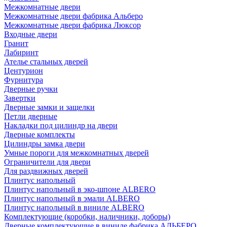
Межкомнатные двери
Межкомнатные двери фабрика Альберо
Межкомнатные двери фабрика Люксор
Входные двери
Гранит
Лабиринт
Ателье стальных дверей
Центурион
Фурнитура
Дверные ручки
Завертки
Дверные замки и защелки
Петли дверные
Накладки под цилиндр на двери
Дверные комплекты
Цилиндры замка двери
Умные пороги для межкомнатных дверей
Ограничители для двери
Для раздвижных дверей
Плинтус напольный
Плинтус напольный в эко-шпоне ALBERO
Плинтус напольный в эмали ALBERO
Плинтус напольный в виниле ALBERO
Комплектующие (коробки, наличники, доборы)
Дверные комплектующие в виниле фабрика АЛЬБЕРО