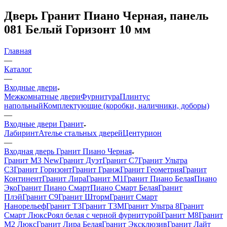
Дверь Гранит Пиано Черная, панель
081 Белый Горизонт 10 мм
Главная
—
Каталог
—
Входные двери
Межкомнатные двери
Фурнитура
Плинтус
напольный
Комплектующие (коробки, наличники, доборы)
—
Входные двери Гранит
Лабиринт
Ателье стальных дверей
Центурион
—
Входная дверь Гранит Пиано Черная
Гранит М3 New
Гранит Дуэт
Гранит С7
Гранит Ультра
C3
Гранит Горизонт
Гранит Гранж
Гранит Геометрия
Гранит
Континент
Гранит Лира
Гранит М1
Гранит Пиано Белая
Пиано
Эко
Гранит Пиано Смарт
Пиано Смарт Белая
Гранит
Плэй
Гранит С9
Гранит Шторм
Гранит Смарт
Нанорельеф
Гранит Т3
Гранит Т3М
Гранит Ультра 8
Гранит
Смарт Люкс
Роял белая с черной фурнитурой
Гранит М8
Гранит
М2 Люкс
Гранит Лира Белая
Гранит Эксклюзив
Гранит Лайт