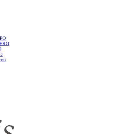
ЕРО
BERO
O
RO
сор