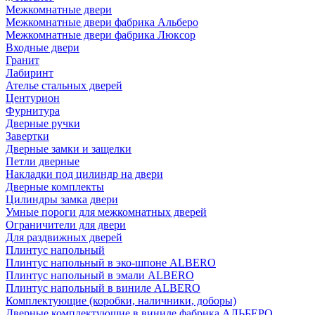
Межкомнатные двери
Межкомнатные двери фабрика Альберо
Межкомнатные двери фабрика Люксор
Входные двери
Гранит
Лабиринт
Ателье стальных дверей
Центурион
Фурнитура
Дверные ручки
Завертки
Дверные замки и защелки
Петли дверные
Накладки под цилиндр на двери
Дверные комплекты
Цилиндры замка двери
Умные пороги для межкомнатных дверей
Ограничители для двери
Для раздвижных дверей
Плинтус напольный
Плинтус напольный в эко-шпоне ALBERO
Плинтус напольный в эмали ALBERO
Плинтус напольный в виниле ALBERO
Комплектующие (коробки, наличники, доборы)
Дверные комплектующие в виниле фабрика АЛЬБЕРО