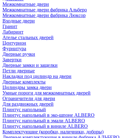
Межкомнатные двери
Межкомнатные двери фабрика Альберо
Межкомнатные двери фабрика Люксор
Входные двери
Гранит
Лабиринт
Ателье стальных дверей
Центурион
Фурнитура
Дверные ручки
Завертки
Дверные замки и защелки
Петли дверные
Накладки под цилиндр на двери
Дверные комплекты
Цилиндры замка двери
Умные пороги для межкомнатных дверей
Ограничители для двери
Для раздвижных дверей
Плинтус напольный
Плинтус напольный в эко-шпоне ALBERO
Плинтус напольный в эмали ALBERO
Плинтус напольный в виниле ALBERO
Комплектующие (коробки, наличники, доборы)
Дверные комплектующие в виниле фабрика АЛЬБЕРО