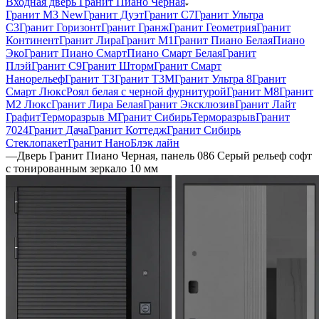
Входная дверь Гранит Пиано Черная
Гранит М3 New
Гранит Дуэт
Гранит С7
Гранит Ультра
C3
Гранит Горизонт
Гранит Гранж
Гранит Геометрия
Гранит
Континент
Гранит Лира
Гранит М1
Гранит Пиано Белая
Пиано
Эко
Гранит Пиано Смарт
Пиано Смарт Белая
Гранит
Плэй
Гранит С9
Гранит Шторм
Гранит Смарт
Нанорельеф
Гранит Т3
Гранит Т3М
Гранит Ультра 8
Гранит
Смарт Люкс
Роял белая с черной фурнитурой
Гранит М8
Гранит
М2 Люкс
Гранит Лира Белая
Гранит Эксклюзив
Гранит Лайт
Графит
Терморазрыв М
Гранит Сибирь
Терморазрыв
Гранит
7024
Гранит Дача
Гранит Коттедж
Гранит Сибирь
Стеклопакет
Гранит НаноБлэк лайн
—
Дверь Гранит Пиано Черная, панель 086 Серый рельеф софт
с тонированным зеркало 10 мм