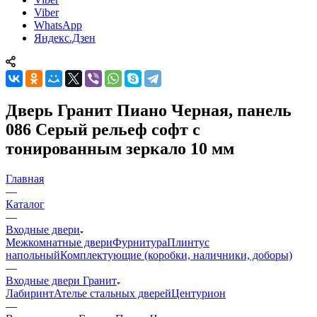
Viber
WhatsApp
Яндекс.Дзен
Дверь Гранит Пиано Черная, панель
086 Серый рельеф софт с
тонированным зеркало 10 мм
Главная
—
Каталог
—
Входные двери
Межкомнатные двери
Фурнитура
Плинтус
напольный
Комплектующие (коробки, наличники, доборы)
—
Входные двери Гранит
Лабиринт
Ателье стальных дверей
Центурион
—