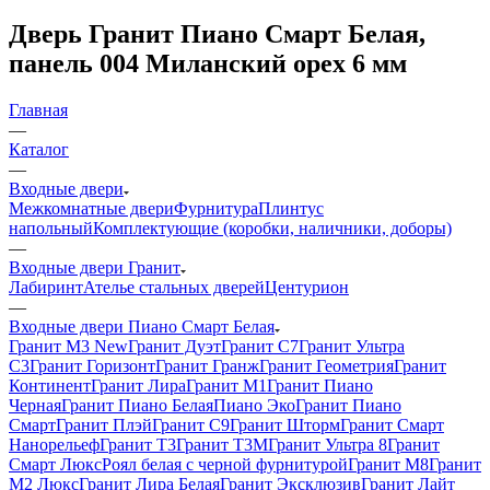
Дверь Гранит Пиано Смарт Белая,
панель 004 Миланский орех 6 мм
Главная
—
Каталог
—
Входные двери
Межкомнатные двери
Фурнитура
Плинтус
напольный
Комплектующие (коробки, наличники, доборы)
—
Входные двери Гранит
Лабиринт
Ателье стальных дверей
Центурион
—
Входные двери Пиано Смарт Белая
Гранит М3 New
Гранит Дуэт
Гранит С7
Гранит Ультра
C3
Гранит Горизонт
Гранит Гранж
Гранит Геометрия
Гранит
Континент
Гранит Лира
Гранит М1
Гранит Пиано
Черная
Гранит Пиано Белая
Пиано Эко
Гранит Пиано
Смарт
Гранит Плэй
Гранит С9
Гранит Шторм
Гранит Смарт
Нанорельеф
Гранит Т3
Гранит Т3М
Гранит Ультра 8
Гранит
Смарт Люкс
Роял белая с черной фурнитурой
Гранит М8
Гранит
М2 Люкс
Гранит Лира Белая
Гранит Эксклюзив
Гранит Лайт