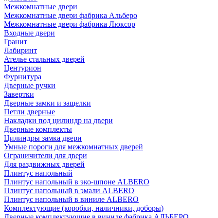
Межкомнатные двери
Межкомнатные двери фабрика Альберо
Межкомнатные двери фабрика Люксор
Входные двери
Гранит
Лабиринт
Ателье стальных дверей
Центурион
Фурнитура
Дверные ручки
Завертки
Дверные замки и защелки
Петли дверные
Накладки под цилиндр на двери
Дверные комплекты
Цилиндры замка двери
Умные пороги для межкомнатных дверей
Ограничители для двери
Для раздвижных дверей
Плинтус напольный
Плинтус напольный в эко-шпоне ALBERO
Плинтус напольный в эмали ALBERO
Плинтус напольный в виниле ALBERO
Комплектующие (коробки, наличники, доборы)
Дверные комплектующие в виниле фабрика АЛЬБЕРО