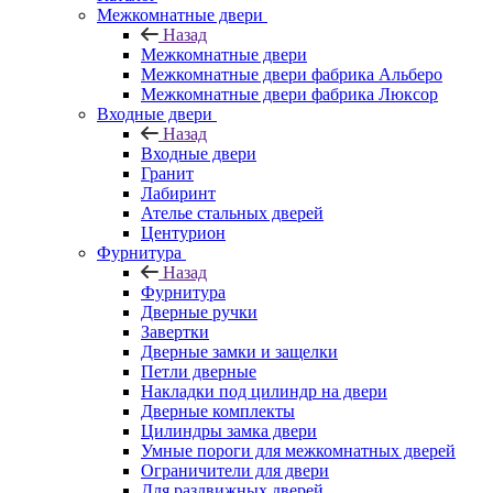
Межкомнатные двери
Назад
Межкомнатные двери
Межкомнатные двери фабрика Альберо
Межкомнатные двери фабрика Люксор
Входные двери
Назад
Входные двери
Гранит
Лабиринт
Ателье стальных дверей
Центурион
Фурнитура
Назад
Фурнитура
Дверные ручки
Завертки
Дверные замки и защелки
Петли дверные
Накладки под цилиндр на двери
Дверные комплекты
Цилиндры замка двери
Умные пороги для межкомнатных дверей
Ограничители для двери
Для раздвижных дверей