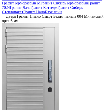
Графит
Терморазрыв М
Гранит Сибирь
Терморазрыв
Гранит
7024
Гранит Дача
Гранит Коттедж
Гранит Сибирь
Стеклопакет
Гранит НаноБлэк лайн
—
Дверь Гранит Пиано Смарт Белая, панель 004 Миланский
орех 6 мм