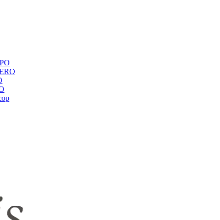
ЕРО
BERO
O
RO
сор