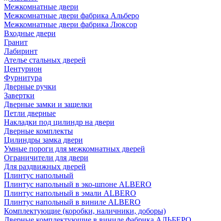
Межкомнатные двери
Межкомнатные двери фабрика Альберо
Межкомнатные двери фабрика Люксор
Входные двери
Гранит
Лабиринт
Ателье стальных дверей
Центурион
Фурнитура
Дверные ручки
Завертки
Дверные замки и защелки
Петли дверные
Накладки под цилиндр на двери
Дверные комплекты
Цилиндры замка двери
Умные пороги для межкомнатных дверей
Ограничители для двери
Для раздвижных дверей
Плинтус напольный
Плинтус напольный в эко-шпоне ALBERO
Плинтус напольный в эмали ALBERO
Плинтус напольный в виниле ALBERO
Комплектующие (коробки, наличники, доборы)
Дверные комплектующие в виниле фабрика АЛЬБЕРО