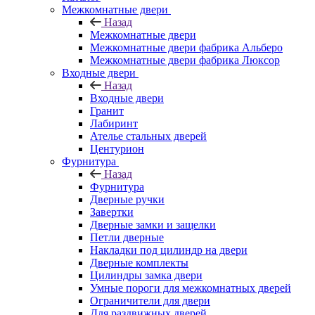
Межкомнатные двери
Назад
Межкомнатные двери
Межкомнатные двери фабрика Альберо
Межкомнатные двери фабрика Люксор
Входные двери
Назад
Входные двери
Гранит
Лабиринт
Ателье стальных дверей
Центурион
Фурнитура
Назад
Фурнитура
Дверные ручки
Завертки
Дверные замки и защелки
Петли дверные
Накладки под цилиндр на двери
Дверные комплекты
Цилиндры замка двери
Умные пороги для межкомнатных дверей
Ограничители для двери
Для раздвижных дверей