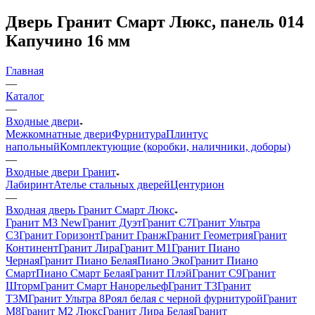
Дверь Гранит Смарт Люкс, панель 014
Капучино 16 мм
Главная
—
Каталог
—
Входные двери
Межкомнатные двери
Фурнитура
Плинтус
напольный
Комплектующие (коробки, наличники, доборы)
—
Входные двери Гранит
Лабиринт
Ателье стальных дверей
Центурион
—
Входная дверь Гранит Смарт Люкс
Гранит М3 New
Гранит Дуэт
Гранит С7
Гранит Ультра
C3
Гранит Горизонт
Гранит Гранж
Гранит Геометрия
Гранит
Континент
Гранит Лира
Гранит М1
Гранит Пиано
Черная
Гранит Пиано Белая
Пиано Эко
Гранит Пиано
Смарт
Пиано Смарт Белая
Гранит Плэй
Гранит С9
Гранит
Шторм
Гранит Смарт Нанорельеф
Гранит Т3
Гранит
Т3М
Гранит Ультра 8
Роял белая с черной фурнитурой
Гранит
М8
Гранит М2 Люкс
Гранит Лира Белая
Гранит