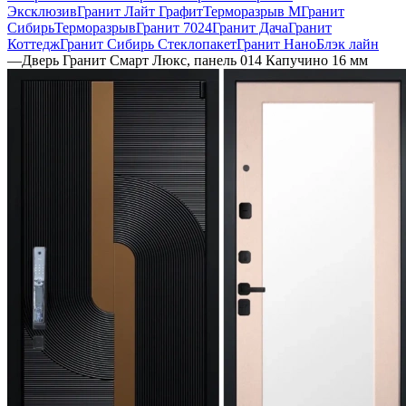
Эксклюзив
Гранит Лайт Графит
Терморазрыв М
Гранит
Сибирь
Терморазрыв
Гранит 7024
Гранит Дача
Гранит
Коттедж
Гранит Сибирь Стеклопакет
Гранит НаноБлэк лайн
—
Дверь Гранит Смарт Люкс, панель 014 Капучино 16 мм