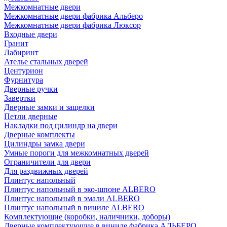
Межкомнатные двери
Межкомнатные двери фабрика Альберо
Межкомнатные двери фабрика Люксор
Входные двери
Гранит
Лабиринт
Ателье стальных дверей
Центурион
Фурнитура
Дверные ручки
Завертки
Дверные замки и защелки
Петли дверные
Накладки под цилиндр на двери
Дверные комплекты
Цилиндры замка двери
Умные пороги для межкомнатных дверей
Ограничители для двери
Для раздвижных дверей
Плинтус напольный
Плинтус напольный в эко-шпоне ALBERO
Плинтус напольный в эмали ALBERO
Плинтус напольный в виниле ALBERO
Комплектующие (коробки, наличники, доборы)
Дверные комплектующие в виниле фабрика АЛЬБЕРО