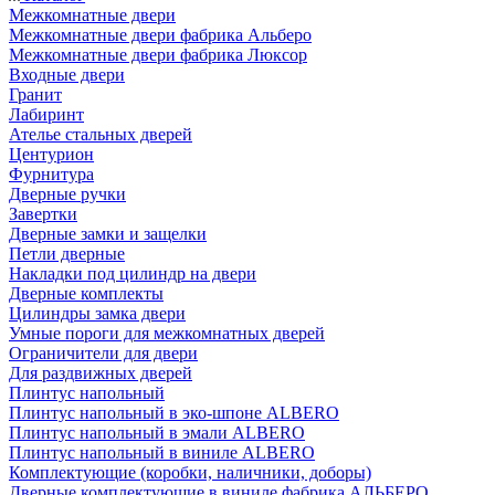
Межкомнатные двери
Межкомнатные двери фабрика Альберо
Межкомнатные двери фабрика Люксор
Входные двери
Гранит
Лабиринт
Ателье стальных дверей
Центурион
Фурнитура
Дверные ручки
Завертки
Дверные замки и защелки
Петли дверные
Накладки под цилиндр на двери
Дверные комплекты
Цилиндры замка двери
Умные пороги для межкомнатных дверей
Ограничители для двери
Для раздвижных дверей
Плинтус напольный
Плинтус напольный в эко-шпоне ALBERO
Плинтус напольный в эмали ALBERO
Плинтус напольный в виниле ALBERO
Комплектующие (коробки, наличники, доборы)
Дверные комплектующие в виниле фабрика АЛЬБЕРО