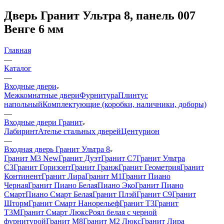
Дверь Гранит Ультра 8, панель 007
Венге 6 мм
Главная
—
Каталог
—
Входные двери
Межкомнатные двери
Фурнитура
Плинтус
напольный
Комплектующие (коробки, наличники, доборы)
—
Входные двери Гранит
Лабиринт
Ателье стальных дверей
Центурион
—
Входная дверь Гранит Ультра 8
Гранит М3 New
Гранит Дуэт
Гранит С7
Гранит Ультра
C3
Гранит Горизонт
Гранит Гранж
Гранит Геометрия
Гранит
Континент
Гранит Лира
Гранит М1
Гранит Пиано
Черная
Гранит Пиано Белая
Пиано Эко
Гранит Пиано
Смарт
Пиано Смарт Белая
Гранит Плэй
Гранит С9
Гранит
Шторм
Гранит Смарт Нанорельеф
Гранит Т3
Гранит
Т3М
Гранит Смарт Люкс
Роял белая с черной
фурнитурой
Гранит М8
Гранит М2 Люкс
Гранит Лира