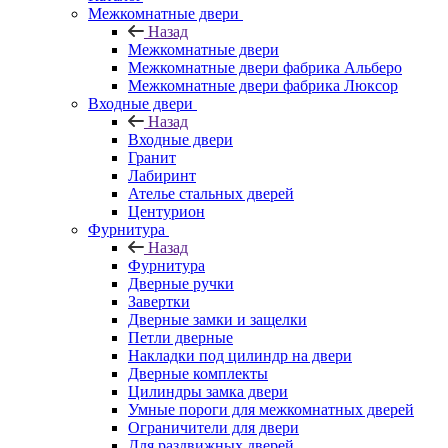
Межкомнатные двери
Назад
Межкомнатные двери
Межкомнатные двери фабрика Альберо
Межкомнатные двери фабрика Люксор
Входные двери
Назад
Входные двери
Гранит
Лабиринт
Ателье стальных дверей
Центурион
Фурнитура
Назад
Фурнитура
Дверные ручки
Завертки
Дверные замки и защелки
Петли дверные
Накладки под цилиндр на двери
Дверные комплекты
Цилиндры замка двери
Умные пороги для межкомнатных дверей
Ограничители для двери
Для раздвижных дверей