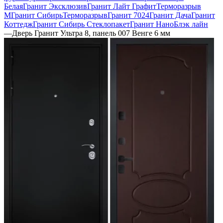
Белая
Гранит Эксклюзив
Гранит Лайт Графит
Терморазрыв
М
Гранит Сибирь
Терморазрыв
Гранит 7024
Гранит Дача
Гранит
Коттедж
Гранит Сибирь Стеклопакет
Гранит НаноБлэк лайн
—
Дверь Гранит Ультра 8, панель 007 Венге 6 мм