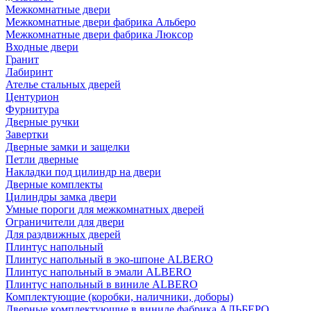
Межкомнатные двери
Межкомнатные двери фабрика Альберо
Межкомнатные двери фабрика Люксор
Входные двери
Гранит
Лабиринт
Ателье стальных дверей
Центурион
Фурнитура
Дверные ручки
Завертки
Дверные замки и защелки
Петли дверные
Накладки под цилиндр на двери
Дверные комплекты
Цилиндры замка двери
Умные пороги для межкомнатных дверей
Ограничители для двери
Для раздвижных дверей
Плинтус напольный
Плинтус напольный в эко-шпоне ALBERO
Плинтус напольный в эмали ALBERO
Плинтус напольный в виниле ALBERO
Комплектующие (коробки, наличники, доборы)
Дверные комплектующие в виниле фабрика АЛЬБЕРО