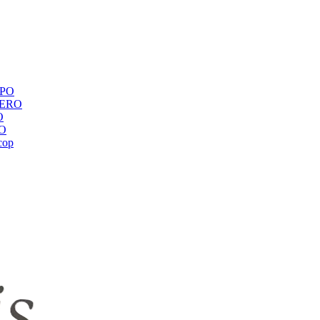
ЕРО
BERO
O
RO
сор