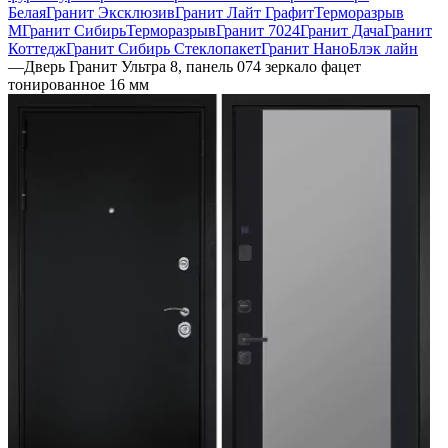
Белая
Гранит Эксклюзив
Гранит Лайт Графит
Терморазрыв
М
Гранит Сибирь
Терморазрыв
Гранит 7024
Гранит Дача
Гранит
Коттедж
Гранит Сибирь Стеклопакет
Гранит НаноБлэк лайн
—
Дверь Гранит Ультра 8, панель 074 зеркало фацет
тонированное 16 мм