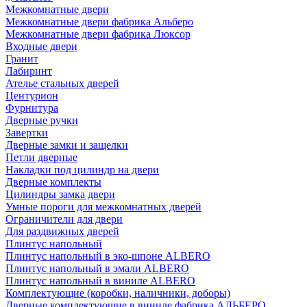
Межкомнатные двери
Межкомнатные двери фабрика Альберо
Межкомнатные двери фабрика Люксор
Входные двери
Гранит
Лабиринт
Ателье стальных дверей
Центурион
Фурнитура
Дверные ручки
Завертки
Дверные замки и защелки
Петли дверные
Накладки под цилиндр на двери
Дверные комплекты
Цилиндры замка двери
Умные пороги для межкомнатных дверей
Ограничители для двери
Для раздвижных дверей
Плинтус напольный
Плинтус напольный в эко-шпоне ALBERO
Плинтус напольный в эмали ALBERO
Плинтус напольный в виниле ALBERO
Комплектующие (коробки, наличники, доборы)
Дверные комплектующие в виниле фабрика АЛЬБЕРО