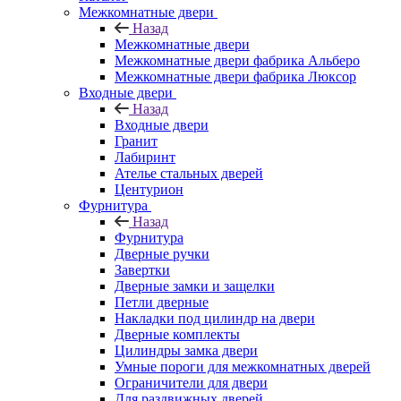
Межкомнатные двери
Назад
Межкомнатные двери
Межкомнатные двери фабрика Альберо
Межкомнатные двери фабрика Люксор
Входные двери
Назад
Входные двери
Гранит
Лабиринт
Ателье стальных дверей
Центурион
Фурнитура
Назад
Фурнитура
Дверные ручки
Завертки
Дверные замки и защелки
Петли дверные
Накладки под цилиндр на двери
Дверные комплекты
Цилиндры замка двери
Умные пороги для межкомнатных дверей
Ограничители для двери
Для раздвижных дверей