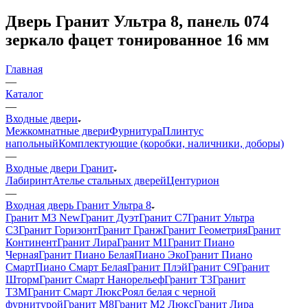
Дверь Гранит Ультра 8, панель 074
зеркало фацет тонированное 16 мм
Главная
—
Каталог
—
Входные двери
Межкомнатные двери
Фурнитура
Плинтус
напольный
Комплектующие (коробки, наличники, доборы)
—
Входные двери Гранит
Лабиринт
Ателье стальных дверей
Центурион
—
Входная дверь Гранит Ультра 8
Гранит М3 New
Гранит Дуэт
Гранит С7
Гранит Ультра
C3
Гранит Горизонт
Гранит Гранж
Гранит Геометрия
Гранит
Континент
Гранит Лира
Гранит М1
Гранит Пиано
Черная
Гранит Пиано Белая
Пиано Эко
Гранит Пиано
Смарт
Пиано Смарт Белая
Гранит Плэй
Гранит С9
Гранит
Шторм
Гранит Смарт Нанорельеф
Гранит Т3
Гранит
Т3М
Гранит Смарт Люкс
Роял белая с черной
фурнитурой
Гранит М8
Гранит М2 Люкс
Гранит Лира