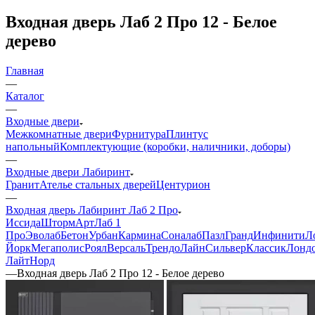
Входная дверь Лаб 2 Про 12 - Белое
дерево
Главная
—
Каталог
—
Входные двери
Межкомнатные двери
Фурнитура
Плинтус
напольный
Комплектующие (коробки, наличники, доборы)
—
Входные двери Лабиринт
Гранит
Ателье стальных дверей
Центурион
—
Входная дверь Лабиринт Лаб 2 Про
Иссида
Шторм
Арт
Лаб 1
Про
Эволаб
Бетон
Урбан
Кармина
Соналаб
Пазл
Гранд
Инфинити
Л
Йорк
Мегаполис
Роял
Версаль
Трендо
Лайн
Сильвер
Классик
Лонд
Лайт
Норд
—
Входная дверь Лаб 2 Про 12 - Белое дерево