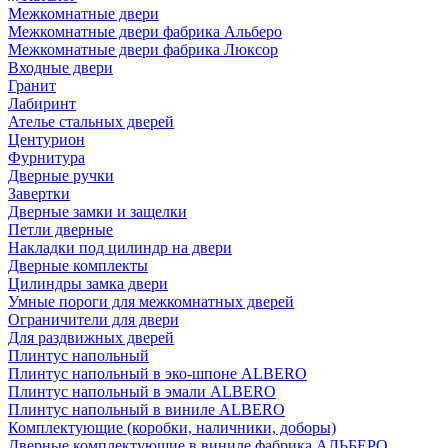
Межкомнатные двери
Межкомнатные двери фабрика Альберо
Межкомнатные двери фабрика Люксор
Входные двери
Гранит
Лабиринт
Ателье стальных дверей
Центурион
Фурнитура
Дверные ручки
Завертки
Дверные замки и защелки
Петли дверные
Накладки под цилиндр на двери
Дверные комплекты
Цилиндры замка двери
Умные пороги для межкомнатных дверей
Ограничители для двери
Для раздвижных дверей
Плинтус напольный
Плинтус напольный в эко-шпоне ALBERO
Плинтус напольный в эмали ALBERO
Плинтус напольный в виниле ALBERO
Комплектующие (коробки, наличники, доборы)
Дверные комплектующие в виниле фабрика АЛЬБЕРО