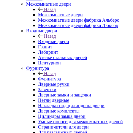
Межкомнатные двери
Назад
Межкомнатные двери
Межкомнатные двери фабрика Альберо
Межкомнатные двери фабрика Люксор
Входные двери
Назад
Входные двери
Гранит
Лабиринт
Ателье стальных дверей
Центурион
Фурнитура
Назад
Фурнитура
Дверные ручки
Завертки
Дверные замки и защелки
Петли дверные
Накладки под цилиндр на двери
Дверные комплекты
Цилиндры замка двери
Умные пороги для межкомнатных дверей
Ограничители для двери
Для раздвижных дверей