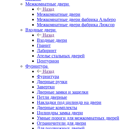
Межкомнатные двери
Назад
Межкомнатные двери
Межкомнатные двери фабрика Альберо
Межкомнатные двери фабрика Люксор
Входные двери
Назад
Входные двери
Гранит
Лабиринт
Ателье стальных дверей
Центурион
Фурнитура
Назад
Фурнитура
Дверные ручки
Завертки
Дверные замки и защелки
Петли дверные
Накладки под цилиндр на двери
Дверные комплекты
Цилиндры замка двери
Умные пороги для межкомнатных дверей
Ограничители для двери
Для раздвижных дверей