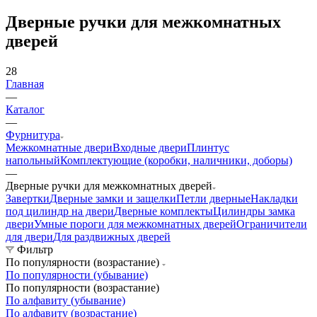
Дверные ручки для межкомнатных
дверей
28
Главная
—
Каталог
—
Фурнитура
Межкомнатные двери
Входные двери
Плинтус
напольный
Комплектующие (коробки, наличники, доборы)
—
Дверные ручки для межкомнатных дверей
Завертки
Дверные замки и защелки
Петли дверные
Накладки
под цилиндр на двери
Дверные комплекты
Цилиндры замка
двери
Умные пороги для межкомнатных дверей
Ограничители
для двери
Для раздвижных дверей
Фильтр
По популярности (возрастание)
По популярности (убывание)
По популярности (возрастание)
По алфавиту (убывание)
По алфавиту (возрастание)