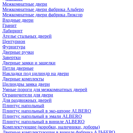
Межкомнатные двери
Межкомнатные двери фабрика Альберо
Межкомнатные двери фабрика Люксор
Входные двери
Гранит
Лабиринт
Ателье стальных дверей
Центурион
Фурнитура
Дверные ручки
Завертки
Дверные замки и защелки
Петли дверные
Накладки под цилиндр на двери
Дверные комплекты
Цилиндры замка двери
Умные пороги для межкомнатных дверей
Ограничители для двери
Для раздвижных дверей
Плинтус напольный
Плинтус напольный в эко-шпоне ALBERO
Плинтус напольный в эмали ALBERO
Плинтус напольный в виниле ALBERO
Комплектующие (коробки, наличники, доборы)
Дверные комплектующие в виниле фабрика АЛЬБЕРО