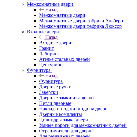
Межкомнатные двери
Назад
Межкомнатные двери
Межкомнатные двери фабрика Альберо
Межкомнатные двери фабрика Люксор
Входные двери
Назад
Входные двери
Гранит
Лабиринт
Ателье стальных дверей
Центурион
Фурнитура
Назад
Фурнитура
Дверные ручки
Завертки
Дверные замки и защелки
Петли дверные
Накладки под цилиндр на двери
Дверные комплекты
Цилиндры замка двери
Умные пороги для межкомнатных дверей
Ограничители для двери
Для раздвижных дверей