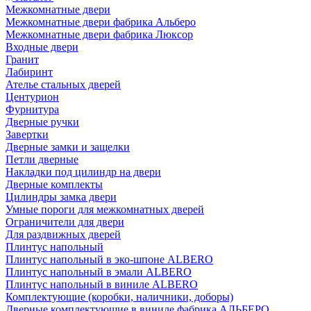
Межкомнатные двери
Межкомнатные двери фабрика Альберо
Межкомнатные двери фабрика Люксор
Входные двери
Гранит
Лабиринт
Ателье стальных дверей
Центурион
Фурнитура
Дверные ручки
Завертки
Дверные замки и защелки
Петли дверные
Накладки под цилиндр на двери
Дверные комплекты
Цилиндры замка двери
Умные пороги для межкомнатных дверей
Ограничители для двери
Для раздвижных дверей
Плинтус напольный
Плинтус напольный в эко-шпоне ALBERO
Плинтус напольный в эмали ALBERO
Плинтус напольный в виниле ALBERO
Комплектующие (коробки, наличники, доборы)
Дверные комплектующие в виниле фабрика АЛЬБЕРО