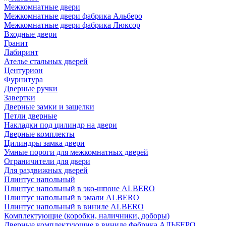
Межкомнатные двери
Межкомнатные двери фабрика Альберо
Межкомнатные двери фабрика Люксор
Входные двери
Гранит
Лабиринт
Ателье стальных дверей
Центурион
Фурнитура
Дверные ручки
Завертки
Дверные замки и защелки
Петли дверные
Накладки под цилиндр на двери
Дверные комплекты
Цилиндры замка двери
Умные пороги для межкомнатных дверей
Ограничители для двери
Для раздвижных дверей
Плинтус напольный
Плинтус напольный в эко-шпоне ALBERO
Плинтус напольный в эмали ALBERO
Плинтус напольный в виниле ALBERO
Комплектующие (коробки, наличники, доборы)
Дверные комплектующие в виниле фабрика АЛЬБЕРО