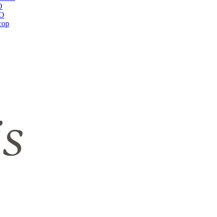
O
RO
сор