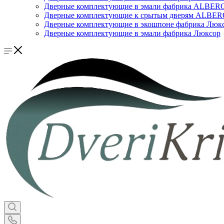
Дверные комплектующие в эмали фабрика ALBER
Дверные комплектующие к срытым дверям ALBE
Дверные комплектующие в экошпоне фабрика Люк
Дверные комплектующие в эмали фабрика Люксор