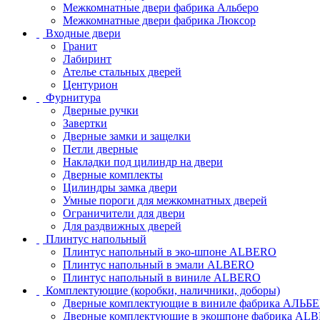
Межкомнатные двери фабрика Альберо
Межкомнатные двери фабрика Люксор
Входные двери
Гранит
Лабиринт
Ателье стальных дверей
Центурион
Фурнитура
Дверные ручки
Завертки
Дверные замки и защелки
Петли дверные
Накладки под цилиндр на двери
Дверные комплекты
Цилиндры замка двери
Умные пороги для межкомнатных дверей
Ограничители для двери
Для раздвижных дверей
Плинтус напольный
Плинтус напольный в эко-шпоне ALBERO
Плинтус напольный в эмали ALBERO
Плинтус напольный в виниле ALBERO
Комплектующие (коробки, наличники, доборы)
Дверные комплектующие в виниле фабрика АЛЬБ
Дверные комплектующие в экошпоне фабрика AL