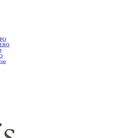
ЕРО
BERO
O
RO
сор