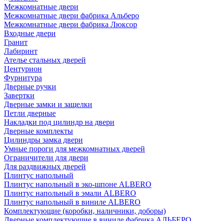
Межкомнатные двери
Межкомнатные двери фабрика Альберо
Межкомнатные двери фабрика Люксор
Входные двери
Гранит
Лабиринт
Ателье стальных дверей
Центурион
Фурнитура
Дверные ручки
Завертки
Дверные замки и защелки
Петли дверные
Накладки под цилиндр на двери
Дверные комплекты
Цилиндры замка двери
Умные пороги для межкомнатных дверей
Ограничители для двери
Для раздвижных дверей
Плинтус напольный
Плинтус напольный в эко-шпоне ALBERO
Плинтус напольный в эмали ALBERO
Плинтус напольный в виниле ALBERO
Комплектующие (коробки, наличники, доборы)
Дверные комплектующие в виниле фабрика АЛЬБЕРО