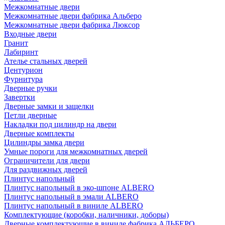
Межкомнатные двери
Межкомнатные двери фабрика Альберо
Межкомнатные двери фабрика Люксор
Входные двери
Гранит
Лабиринт
Ателье стальных дверей
Центурион
Фурнитура
Дверные ручки
Завертки
Дверные замки и защелки
Петли дверные
Накладки под цилиндр на двери
Дверные комплекты
Цилиндры замка двери
Умные пороги для межкомнатных дверей
Ограничители для двери
Для раздвижных дверей
Плинтус напольный
Плинтус напольный в эко-шпоне ALBERO
Плинтус напольный в эмали ALBERO
Плинтус напольный в виниле ALBERO
Комплектующие (коробки, наличники, доборы)
Дверные комплектующие в виниле фабрика АЛЬБЕРО