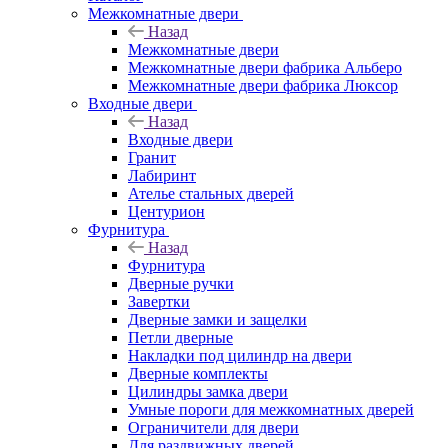
Межкомнатные двери
Назад
Межкомнатные двери
Межкомнатные двери фабрика Альберо
Межкомнатные двери фабрика Люксор
Входные двери
Назад
Входные двери
Гранит
Лабиринт
Ателье стальных дверей
Центурион
Фурнитура
Назад
Фурнитура
Дверные ручки
Завертки
Дверные замки и защелки
Петли дверные
Накладки под цилиндр на двери
Дверные комплекты
Цилиндры замка двери
Умные пороги для межкомнатных дверей
Ограничители для двери
Для раздвижных дверей