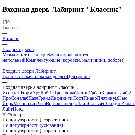
Входная дверь Лабиринт "Классик"
130
Главная
—
Каталог
—
Входные двери
Межкомнатные двери
Фурнитура
Плинтус
напольный
Комплектующие (коробки, наличники, доборы)
—
Входные двери Лабиринт
Гранит
Ателье стальных дверей
Центурион
—
Входная дверь Лабиринт "Классик"
Иссида
Шторм
Арт
Лаб 1 Про
Эволаб
Бетон
Урбан
Кармина
Лаб 2
Про
Соналаб
Пазл
Гранд
Инфинити
Лофт
Пиано
Платинум
Нью
Йорк
Мегаполис
Роял
Версаль
Трендо
Лайн
Сильвер
Лондон
Атлан
Лайт
Норд
Фильтр
По популярности (возрастание)
По популярности (убывание)
По популярности (возрастание)