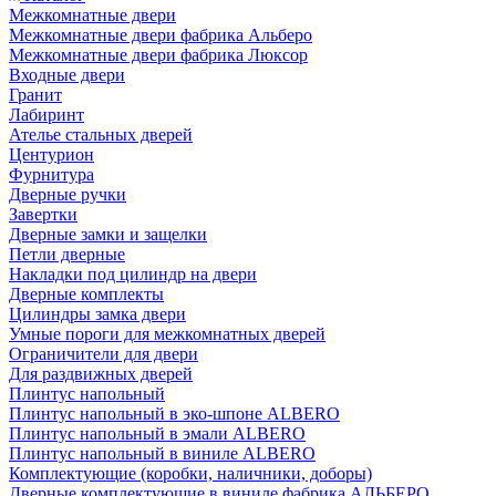
Межкомнатные двери
Межкомнатные двери фабрика Альберо
Межкомнатные двери фабрика Люксор
Входные двери
Гранит
Лабиринт
Ателье стальных дверей
Центурион
Фурнитура
Дверные ручки
Завертки
Дверные замки и защелки
Петли дверные
Накладки под цилиндр на двери
Дверные комплекты
Цилиндры замка двери
Умные пороги для межкомнатных дверей
Ограничители для двери
Для раздвижных дверей
Плинтус напольный
Плинтус напольный в эко-шпоне ALBERO
Плинтус напольный в эмали ALBERO
Плинтус напольный в виниле ALBERO
Комплектующие (коробки, наличники, доборы)
Дверные комплектующие в виниле фабрика АЛЬБЕРО