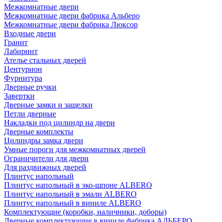
Межкомнатные двери
Межкомнатные двери фабрика Альберо
Межкомнатные двери фабрика Люксор
Входные двери
Гранит
Лабиринт
Ателье стальных дверей
Центурион
Фурнитура
Дверные ручки
Завертки
Дверные замки и защелки
Петли дверные
Накладки под цилиндр на двери
Дверные комплекты
Цилиндры замка двери
Умные пороги для межкомнатных дверей
Ограничители для двери
Для раздвижных дверей
Плинтус напольный
Плинтус напольный в эко-шпоне ALBERO
Плинтус напольный в эмали ALBERO
Плинтус напольный в виниле ALBERO
Комплектующие (коробки, наличники, доборы)
Дверные комплектующие в виниле фабрика АЛЬБЕРО