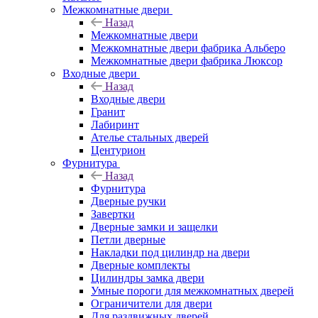
Межкомнатные двери
Назад
Межкомнатные двери
Межкомнатные двери фабрика Альберо
Межкомнатные двери фабрика Люксор
Входные двери
Назад
Входные двери
Гранит
Лабиринт
Ателье стальных дверей
Центурион
Фурнитура
Назад
Фурнитура
Дверные ручки
Завертки
Дверные замки и защелки
Петли дверные
Накладки под цилиндр на двери
Дверные комплекты
Цилиндры замка двери
Умные пороги для межкомнатных дверей
Ограничители для двери
Для раздвижных дверей