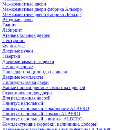
Межкомнатные двери
Межкомнатные двери фабрика Альберо
Межкомнатные двери фабрика Люксор
Входные двери
Гранит
Лабиринт
Ателье стальных дверей
Центурион
Фурнитура
Дверные ручки
Завертки
Дверные замки и защелки
Петли дверные
Накладки под цилиндр на двери
Дверные комплекты
Цилиндры замка двери
Умные пороги для межкомнатных дверей
Ограничители для двери
Для раздвижных дверей
Плинтус напольный
Плинтус напольный в эко-шпоне ALBERO
Плинтус напольный в эмали ALBERO
Плинтус напольный в виниле ALBERO
Комплектующие (коробки, наличники, доборы)
Дверные комплектующие в виниле фабрика АЛЬБЕРО