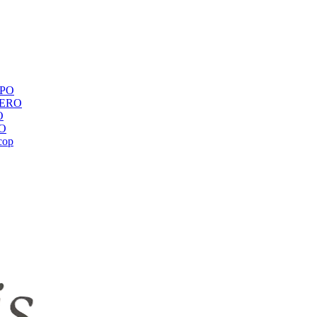
ЕРО
BERO
O
RO
сор