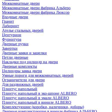
Межкомнатные двери
Межкомнатные двери фабрика Альберо
Межкомнатные двери фабрика Люксор
Входные двери
Гранит
Лабиринт
Ателье стальных дверей
Центурион
Фурнитура
Дверные ручки
Завертки
Дверные замки и защелки
Петли дверные
Накладки под цилиндр на двери
Дверные комплекты
Цилиндры замка двери
Умные пороги для межкомнатных дверей
Ограничители для двери
Для раздвижных дверей
Плинтус напольный
Плинтус напольный в эко-шпоне ALBERO
Плинтус напольный в эмали ALBERO
Плинтус напольный в виниле ALBERO
Комплектующие (коробки, наличники, доборы)
Дверные комплектующие в виниле фабрика АЛЬБЕРО