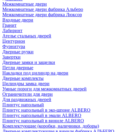
Межкомнатные двери
Межкомнатные двери фабрика Альберо
Межкомнатные двери фабрика Люксор
Входные двери
Гранит
Лабиринт
Ателье стальных дверей
Центурион
Фурнитура
Дверные ручки
Завертки
Дверные замки и защелки
Петли дверные
Накладки под цилиндр на двери
Дверные комплекты
Цилиндры замка двери
Умные пороги для межкомнатных дверей
Ограничители для двери
Для раздвижных дверей
Плинтус напольный
Плинтус напольный в эко-шпоне ALBERO
Плинтус напольный в эмали ALBERO
Плинтус напольный в виниле ALBERO
Комплектующие (коробки, наличники, доборы)
Дверные комплектующие в виниле фабрика АЛЬБЕРО