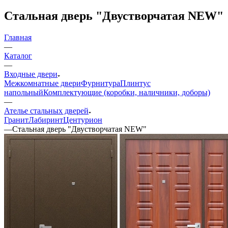
Стальная дверь "Двустворчатая NEW"
Главная
—
Каталог
—
Входные двери
Межкомнатные двери
Фурнитура
Плинтус
напольный
Комплектующие (коробки, наличники, доборы)
—
Ателье стальных дверей
Гранит
Лабиринт
Центурион
—
Стальная дверь "Двустворчатая NEW"