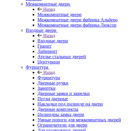
Межкомнатные двери
Назад
Межкомнатные двери
Межкомнатные двери фабрика Альберо
Межкомнатные двери фабрика Люксор
Входные двери
Назад
Входные двери
Гранит
Лабиринт
Ателье стальных дверей
Центурион
Фурнитура
Назад
Фурнитура
Дверные ручки
Завертки
Дверные замки и защелки
Петли дверные
Накладки под цилиндр на двери
Дверные комплекты
Цилиндры замка двери
Умные пороги для межкомнатных дверей
Ограничители для двери
Для раздвижных дверей