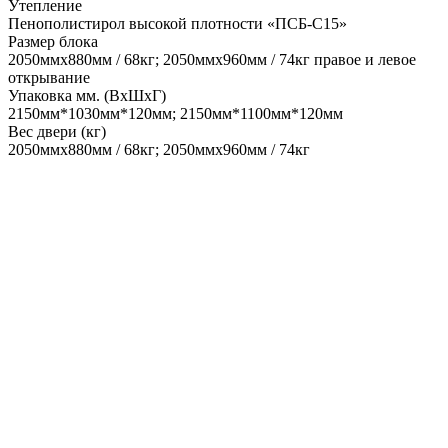
Утепление
Пенополистирол высокой плотности «ПСБ-С15»
Размер блока
2050ммх880мм / 68кг; 2050ммх960мм / 74кг правое и левое
открывание
Упаковка мм. (ВхШхГ)
2150мм*1030мм*120мм; 2150мм*1100мм*120мм
Вес двери (кг)
2050ммх880мм / 68кг; 2050ммх960мм / 74кг