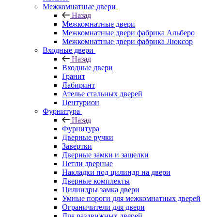
Межкомнатные двери
Назад
Межкомнатные двери
Межкомнатные двери фабрика Альберо
Межкомнатные двери фабрика Люксор
Входные двери
Назад
Входные двери
Гранит
Лабиринт
Ателье стальных дверей
Центурион
Фурнитура
Назад
Фурнитура
Дверные ручки
Завертки
Дверные замки и защелки
Петли дверные
Накладки под цилиндр на двери
Дверные комплекты
Цилиндры замка двери
Умные пороги для межкомнатных дверей
Ограничители для двери
Для раздвижных дверей