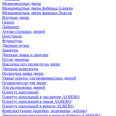
Межкомнатные двери
Межкомнатные двери фабрика Альберо
Межкомнатные двери фабрика Люксор
Входные двери
Гранит
Лабиринт
Ателье стальных дверей
Центурион
Фурнитура
Дверные ручки
Завертки
Дверные замки и защелки
Петли дверные
Накладки под цилиндр на двери
Дверные комплекты
Цилиндры замка двери
Умные пороги для межкомнатных дверей
Ограничители для двери
Для раздвижных дверей
Плинтус напольный
Плинтус напольный в эко-шпоне ALBERO
Плинтус напольный в эмали ALBERO
Плинтус напольный в виниле ALBERO
Комплектующие (коробки, наличники, доборы)
Дверные комплектующие в виниле фабрика АЛЬБЕРО