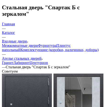
Стальная дверь "Спартак Б с
зеркалом"
Главная
—
Каталог
—
Входные двери
Межкомнатные двери
Фурнитура
Плинтус
напольный
Комплектующие (коробки, наличники, доборы)
—
Ателье стальных дверей
Гранит
Лабиринт
Центурион
—
Стальная дверь "Спартак Б с зеркалом"
Советуем