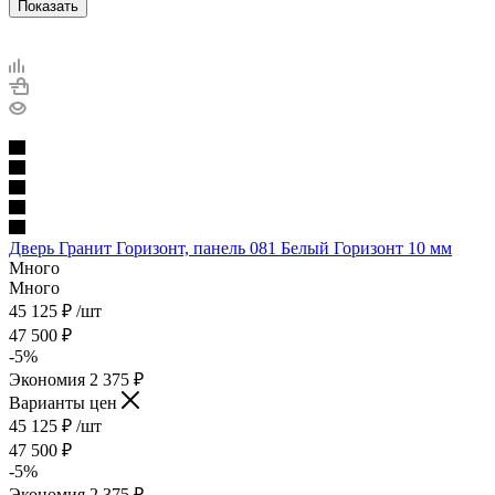
Показать
Дверь Гранит Горизонт, панель 081 Белый Горизонт 10 мм
Много
Много
45 125
₽
/шт
47 500
₽
-
5
%
Экономия
2 375
₽
Варианты цен
45 125
₽
/шт
47 500
₽
-
5
%
Экономия
2 375
₽