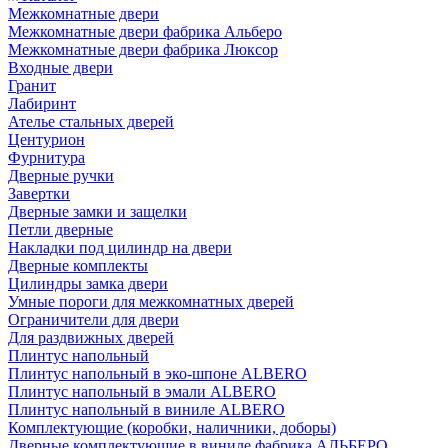
Межкомнатные двери
Межкомнатные двери фабрика Альберо
Межкомнатные двери фабрика Люксор
Входные двери
Гранит
Лабиринт
Ателье стальных дверей
Центурион
Фурнитура
Дверные ручки
Завертки
Дверные замки и защелки
Петли дверные
Накладки под цилиндр на двери
Дверные комплекты
Цилиндры замка двери
Умные пороги для межкомнатных дверей
Ограничители для двери
Для раздвижных дверей
Плинтус напольный
Плинтус напольный в эко-шпоне ALBERO
Плинтус напольный в эмали ALBERO
Плинтус напольный в виниле ALBERO
Комплектующие (коробки, наличники, доборы)
Дверные комплектующие в виниле фабрика АЛЬБЕРО