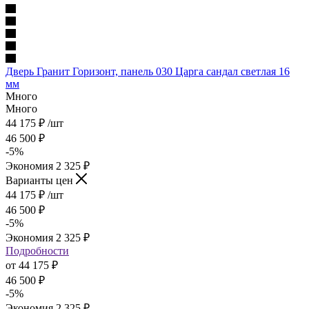
Дверь Гранит Горизонт, панель 030 Царга сандал светлая 16
мм
Много
Много
44 175
₽
/шт
46 500
₽
-
5
%
Экономия
2 325
₽
Варианты цен
44 175
₽
/шт
46 500
₽
-
5
%
Экономия
2 325
₽
Подробности
от
44 175 ₽
46 500 ₽
-
5
%
Экономия
2 325 ₽