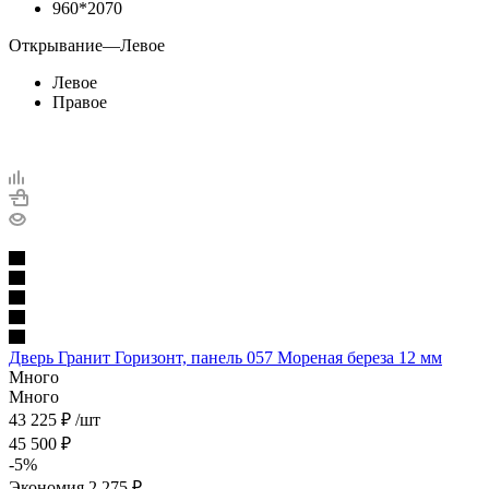
960*2070
Открывание
—
Левое
Левое
Правое
Дверь Гранит Горизонт, панель 057 Мореная береза 12 мм
Много
Много
43 225
₽
/шт
45 500
₽
-
5
%
Экономия
2 275
₽