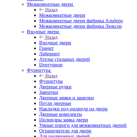
Межкомнатные двери
Назад
Межкомнатные двери
Межкомнатные двери фабрика Альберо
Межкомнатные двери фабрика Люксор
Входные двери
Назад
Входные двери
Гранит
Лабиринт
Ателье стальных дверей
Центурион
Фурнитура
Назад
Фурнитура
Дверные ручки
Завертки
Дверные замки и защелки
Петли дверные
Накладки под цилиндр на двери
Дверные комплекты
Цилиндры замка двери
Умные пороги для межкомнатных дверей
Ограничители для двери
Для раздвижных дверей