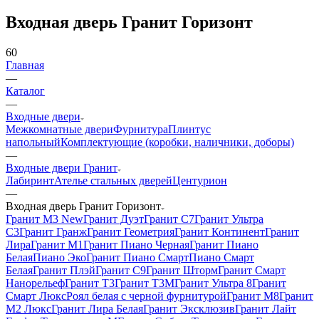
Входная дверь Гранит Горизонт
60
Главная
—
Каталог
—
Входные двери
Межкомнатные двери
Фурнитура
Плинтус
напольный
Комплектующие (коробки, наличники, доборы)
—
Входные двери Гранит
Лабиринт
Ателье стальных дверей
Центурион
—
Входная дверь Гранит Горизонт
Гранит М3 New
Гранит Дуэт
Гранит С7
Гранит Ультра
C3
Гранит Гранж
Гранит Геометрия
Гранит Континент
Гранит
Лира
Гранит М1
Гранит Пиано Черная
Гранит Пиано
Белая
Пиано Эко
Гранит Пиано Смарт
Пиано Смарт
Белая
Гранит Плэй
Гранит С9
Гранит Шторм
Гранит Смарт
Нанорельеф
Гранит Т3
Гранит Т3М
Гранит Ультра 8
Гранит
Смарт Люкс
Роял белая с черной фурнитурой
Гранит М8
Гранит
М2 Люкс
Гранит Лира Белая
Гранит Эксклюзив
Гранит Лайт