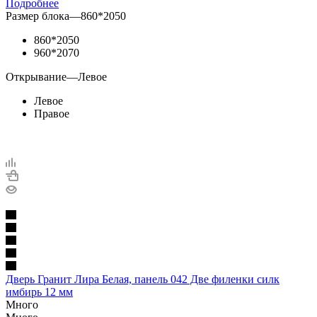
Подробнее
Размер блока
—
860*2050
860*2050
960*2070
Открывание
—
Левое
Левое
Правое
Дверь Гранит Лира Белая, панель 042 Две филенки силк
имбирь 12 мм
Много