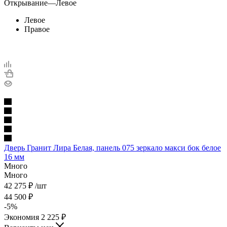
Открывание
—
Левое
Левое
Правое
Дверь Гранит Лира Белая, панель 075 зеркало макси бок белое
16 мм
Много
Много
42 275
₽
/шт
44 500
₽
-
5
%
Экономия
2 225
₽