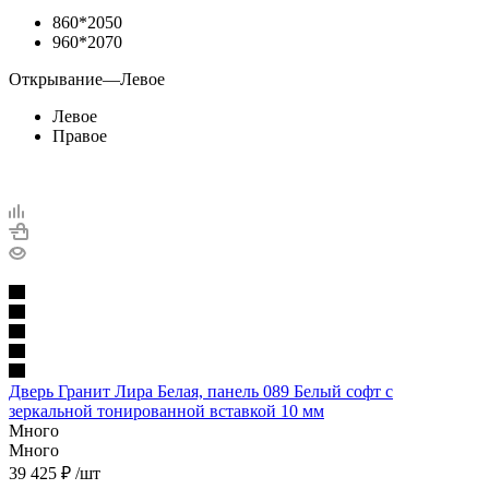
860*2050
960*2070
Открывание
—
Левое
Левое
Правое
Дверь Гранит Лира Белая, панель 089 Белый софт с
зеркальной тонированной вставкой 10 мм
Много
Много
39 425
₽
/шт