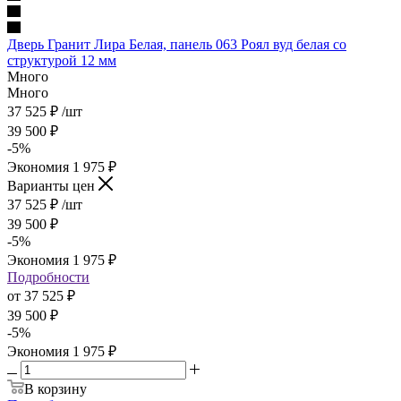
Дверь Гранит Лира Белая, панель 063 Роял вуд белая со
структурой 12 мм
Много
Много
37 525
₽
/шт
39 500
₽
-
5
%
Экономия
1 975
₽
Варианты цен
37 525
₽
/шт
39 500
₽
-
5
%
Экономия
1 975
₽
Подробности
от
37 525 ₽
39 500 ₽
-
5
%
Экономия
1 975 ₽
В корзину