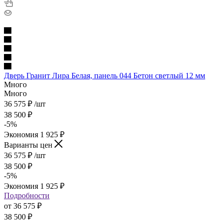
Дверь Гранит Лира Белая, панель 044 Бетон светлый 12 мм
Много
Много
36 575
₽
/шт
38 500
₽
-
5
%
Экономия
1 925
₽
Варианты цен
36 575
₽
/шт
38 500
₽
-
5
%
Экономия
1 925
₽
Подробности
от
36 575 ₽
38 500 ₽