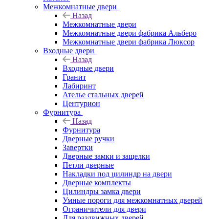
Межкомнатные двери
Назад
Межкомнатные двери
Межкомнатные двери фабрика Альберо
Межкомнатные двери фабрика Люксор
Входные двери
Назад
Входные двери
Гранит
Лабиринт
Ателье стальных дверей
Центурион
Фурнитура
Назад
Фурнитура
Дверные ручки
Завертки
Дверные замки и защелки
Петли дверные
Накладки под цилиндр на двери
Дверные комплекты
Цилиндры замка двери
Умные пороги для межкомнатных дверей
Ограничители для двери
Для раздвижных дверей