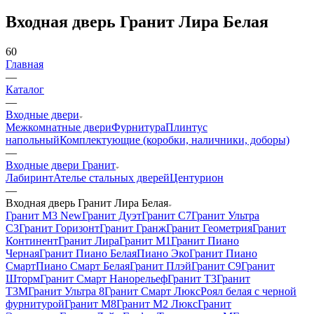
Входная дверь Гранит Лира Белая
60
Главная
—
Каталог
—
Входные двери
Межкомнатные двери
Фурнитура
Плинтус
напольный
Комплектующие (коробки, наличники, доборы)
—
Входные двери Гранит
Лабиринт
Ателье стальных дверей
Центурион
—
Входная дверь Гранит Лира Белая
Гранит М3 New
Гранит Дуэт
Гранит С7
Гранит Ультра
C3
Гранит Горизонт
Гранит Гранж
Гранит Геометрия
Гранит
Континент
Гранит Лира
Гранит М1
Гранит Пиано
Черная
Гранит Пиано Белая
Пиано Эко
Гранит Пиано
Смарт
Пиано Смарт Белая
Гранит Плэй
Гранит С9
Гранит
Шторм
Гранит Смарт Нанорельеф
Гранит Т3
Гранит
Т3М
Гранит Ультра 8
Гранит Смарт Люкс
Роял белая с черной
фурнитурой
Гранит М8
Гранит М2 Люкс
Гранит