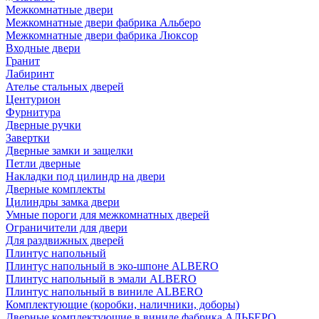
Межкомнатные двери
Межкомнатные двери фабрика Альберо
Межкомнатные двери фабрика Люксор
Входные двери
Гранит
Лабиринт
Ателье стальных дверей
Центурион
Фурнитура
Дверные ручки
Завертки
Дверные замки и защелки
Петли дверные
Накладки под цилиндр на двери
Дверные комплекты
Цилиндры замка двери
Умные пороги для межкомнатных дверей
Ограничители для двери
Для раздвижных дверей
Плинтус напольный
Плинтус напольный в эко-шпоне ALBERO
Плинтус напольный в эмали ALBERO
Плинтус напольный в виниле ALBERO
Комплектующие (коробки, наличники, доборы)
Дверные комплектующие в виниле фабрика АЛЬБЕРО