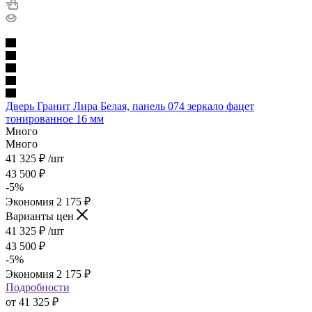
Дверь Гранит Лира Белая, панель 074 зеркало фацет
тонированное 16 мм
Много
Много
41 325
₽
/шт
43 500
₽
-
5
%
Экономия
2 175
₽
Варианты цен
41 325
₽
/шт
43 500
₽
-
5
%
Экономия
2 175
₽
Подробности
от
41 325 ₽