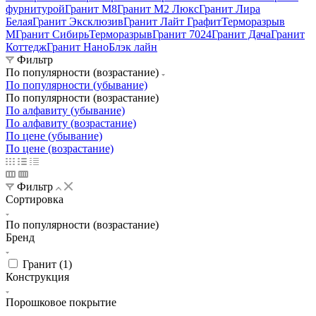
фурнитурой
Гранит М8
Гранит М2 Люкс
Гранит Лира
Белая
Гранит Эксклюзив
Гранит Лайт Графит
Терморазрыв
М
Гранит Сибирь
Терморазрыв
Гранит 7024
Гранит Дача
Гранит
Коттедж
Гранит НаноБлэк лайн
Фильтр
По популярности (возрастание)
По популярности (убывание)
По популярности (возрастание)
По алфавиту (убывание)
По алфавиту (возрастание)
По цене (убывание)
По цене (возрастание)
Фильтр
Сортировка
По популярности (возрастание)
Бренд
Гранит (
1
)
Конструкция
Порошковое покрытие