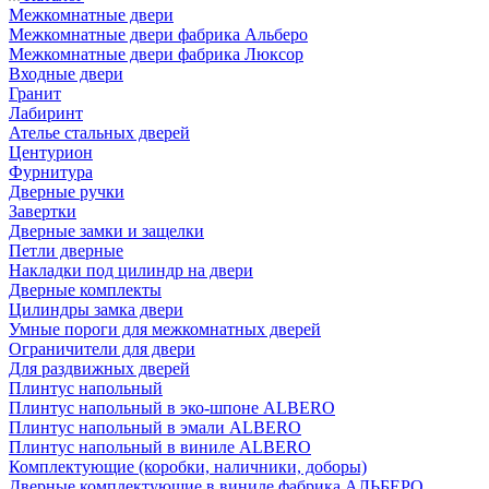
Межкомнатные двери
Межкомнатные двери фабрика Альберо
Межкомнатные двери фабрика Люксор
Входные двери
Гранит
Лабиринт
Ателье стальных дверей
Центурион
Фурнитура
Дверные ручки
Завертки
Дверные замки и защелки
Петли дверные
Накладки под цилиндр на двери
Дверные комплекты
Цилиндры замка двери
Умные пороги для межкомнатных дверей
Ограничители для двери
Для раздвижных дверей
Плинтус напольный
Плинтус напольный в эко-шпоне ALBERO
Плинтус напольный в эмали ALBERO
Плинтус напольный в виниле ALBERO
Комплектующие (коробки, наличники, доборы)
Дверные комплектующие в виниле фабрика АЛЬБЕРО