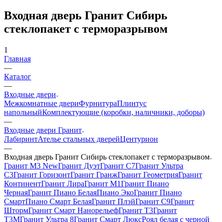
Входная дверь Гранит Сибирь
стеклопакет с терморазрывом
1
Главная
—
Каталог
—
Входные двери
Межкомнатные двери
Фурнитура
Плинтус
напольный
Комплектующие (коробки, наличники, доборы)
—
Входные двери Гранит
Лабиринт
Ателье стальных дверей
Центурион
—
Входная дверь Гранит Сибирь стеклопакет с терморазрывом
Гранит М3 New
Гранит Дуэт
Гранит С7
Гранит Ультра
C3
Гранит Горизонт
Гранит Гранж
Гранит Геометрия
Гранит
Континент
Гранит Лира
Гранит М1
Гранит Пиано
Черная
Гранит Пиано Белая
Пиано Эко
Гранит Пиано
Смарт
Пиано Смарт Белая
Гранит Плэй
Гранит С9
Гранит
Шторм
Гранит Смарт Нанорельеф
Гранит Т3
Гранит
Т3М
Гранит Ультра 8
Гранит Смарт Люкс
Роял белая с черной