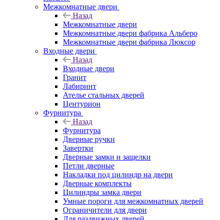
Межкомнатные двери
Назад
Межкомнатные двери
Межкомнатные двери фабрика Альберо
Межкомнатные двери фабрика Люксор
Входные двери
Назад
Входные двери
Гранит
Лабиринт
Ателье стальных дверей
Центурион
Фурнитура
Назад
Фурнитура
Дверные ручки
Завертки
Дверные замки и защелки
Петли дверные
Накладки под цилиндр на двери
Дверные комплекты
Цилиндры замка двери
Умные пороги для межкомнатных дверей
Ограничители для двери
Для раздвижных дверей