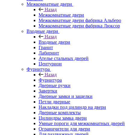
Межкомнатные двери
Назад
Межкомнатные двери
Межкомнатные двери фабрика Альберо
Межкомнатные двери фабрика Люксор
Входные двери
Назад
Входные двери
Гранит
Лабиринт
Ателье стальных дверей
Центурион
Фурнитура
Назад
Фурнитура
Дверные ручки
Завертки
Дверные замки и защелки
Петли дверные
Накладки под цилиндр на двери
Дверные комплекты
Цилиндры замка двери
Умные пороги для межкомнатных дверей
Ограничители для двери
Для раздвижных дверей