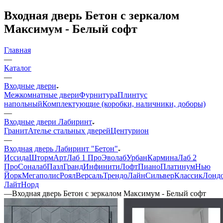
Входная дверь Бетон с зеркалом
Максимум - Белый софт
Главная
—
Каталог
—
Входные двери
Межкомнатные двери
Фурнитура
Плинтус
напольный
Комплектующие (коробки, наличники, доборы)
—
Входные двери Лабиринт
Гранит
Ателье стальных дверей
Центурион
—
Входная дверь Лабиринт "Бетон"
Иссида
Шторм
Арт
Лаб 1 Про
Эволаб
Урбан
Кармина
Лаб 2
Про
Соналаб
Пазл
Гранд
Инфинити
Лофт
Пиано
Платинум
Нью
Йорк
Мегаполис
Роял
Версаль
Трендо
Лайн
Сильвер
Классик
Лонд
Лайт
Норд
—
Входная дверь Бетон с зеркалом Максимум - Белый софт