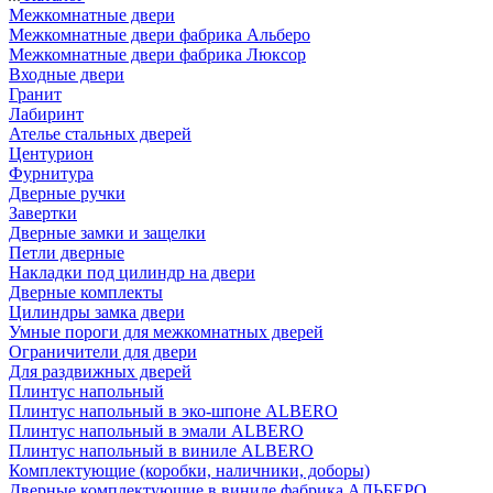
Межкомнатные двери
Межкомнатные двери фабрика Альберо
Межкомнатные двери фабрика Люксор
Входные двери
Гранит
Лабиринт
Ателье стальных дверей
Центурион
Фурнитура
Дверные ручки
Завертки
Дверные замки и защелки
Петли дверные
Накладки под цилиндр на двери
Дверные комплекты
Цилиндры замка двери
Умные пороги для межкомнатных дверей
Ограничители для двери
Для раздвижных дверей
Плинтус напольный
Плинтус напольный в эко-шпоне ALBERO
Плинтус напольный в эмали ALBERO
Плинтус напольный в виниле ALBERO
Комплектующие (коробки, наличники, доборы)
Дверные комплектующие в виниле фабрика АЛЬБЕРО