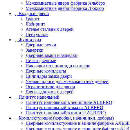
Межкомнатные двери фабрика Альберо
Межкомнатные двери фабрика Люксор
Входные двери
Гранит
Лабиринт
Ателье стальных дверей
Центурион
Фурнитура
Дверные ручки
Завертки
Дверные замки и защелки
Петли дверные
Накладки под цилиндр на двери
Дверные комплекты
Цилиндры замка двери
Умные пороги для межкомнатных дверей
Ограничители для двери
Для раздвижных дверей
Плинтус напольный
Плинтус напольный в эко-шпоне ALBERO
Плинтус напольный в эмали ALBERO
Плинтус напольный в виниле ALBERO
Комплектующие (коробки, наличники, доборы)
Дверные комплектующие в виниле фабрика АЛЬБ
Дверные комплектующие в экошпоне фабрика AL