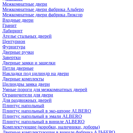
Межкомнатные двери
Межкомнатные двери фабрика Альберо
Межкомнатные двери фабрика Люксор
Входные двери
Гранит
Лабиринт
Ателье стальных дверей
Центурион
Фурнитура
Дверные ручки
Завертки
Дверные замки и защелки
Петли дверные
Накладки под цилиндр на двери
Дверные комплекты
Цилиндры замка двери
Умные пороги для межкомнатных дверей
Ограничители для двери
Для раздвижных дверей
Плинтус напольный
Плинтус напольный в эко-шпоне ALBERO
Плинтус напольный в эмали ALBERO
Плинтус напольный в виниле ALBERO
Комплектующие (коробки, наличники, доборы)
Дверные комплектующие в виниле фабрика АЛЬБЕРО