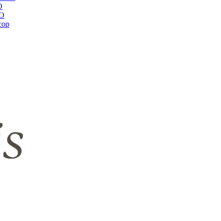
O
RO
сор