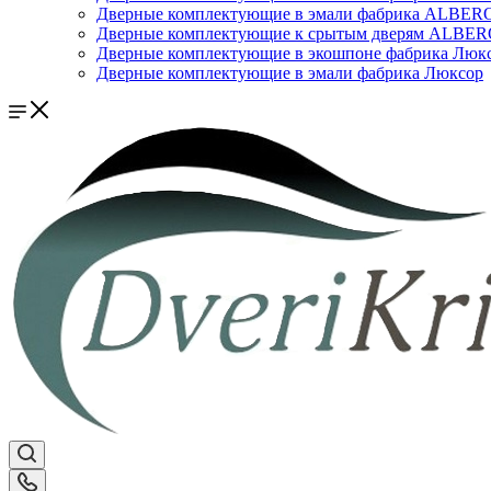
Дверные комплектующие в эмали фабрика ALBER
Дверные комплектующие к срытым дверям ALBE
Дверные комплектующие в экошпоне фабрика Люк
Дверные комплектующие в эмали фабрика Люксор