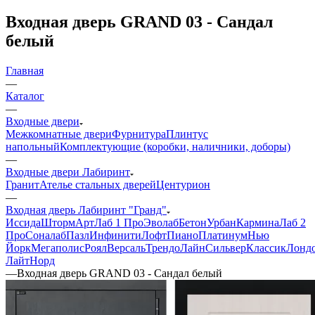
Входная дверь GRAND 03 - Сандал
белый
Главная
—
Каталог
—
Входные двери
Межкомнатные двери
Фурнитура
Плинтус
напольный
Комплектующие (коробки, наличники, доборы)
—
Входные двери Лабиринт
Гранит
Ателье стальных дверей
Центурион
—
Входная дверь Лабиринт "Гранд"
Иссида
Шторм
Арт
Лаб 1 Про
Эволаб
Бетон
Урбан
Кармина
Лаб 2
Про
Соналаб
Пазл
Инфинити
Лофт
Пиано
Платинум
Нью
Йорк
Мегаполис
Роял
Версаль
Трендо
Лайн
Сильвер
Классик
Лонд
Лайт
Норд
—
Входная дверь GRAND 03 - Сандал белый