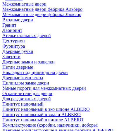
Межкомнатные двери
Межкомнатные двери фабрика Альберо
Межкомнатные двери фабрика Люксор
Входные двери
Гранит
Лабиринт
Ателье стальных дверей
Центурион
Фурнитура
Дверные ручки
Завертки
Дверные замки и защелки
Петли дверные
Накладки под цилиндр на двери
Дверные комплекты
Цилиндры замка двери
Умные пороги для межкомнатных дверей
Ограничители для двери
Для раздвижных дверей
Плинтус напольный
Плинтус напольный в эко-шпоне ALBERO
Плинтус напольный в эмали ALBERO
Плинтус напольный в виниле ALBERO
Комплектующие (коробки, наличники, доборы)
Дверные комплектующие в виниле фабрика АЛЬБЕРО