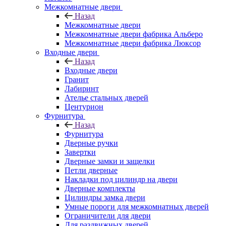
Межкомнатные двери
Назад
Межкомнатные двери
Межкомнатные двери фабрика Альберо
Межкомнатные двери фабрика Люксор
Входные двери
Назад
Входные двери
Гранит
Лабиринт
Ателье стальных дверей
Центурион
Фурнитура
Назад
Фурнитура
Дверные ручки
Завертки
Дверные замки и защелки
Петли дверные
Накладки под цилиндр на двери
Дверные комплекты
Цилиндры замка двери
Умные пороги для межкомнатных дверей
Ограничители для двери
Для раздвижных дверей