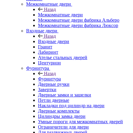
Межкомнатные двери
Назад
Межкомнатные двери
Межкомнатные двери фабрика Альберо
Межкомнатные двери фабрика Люксор
Входные двери
Назад
Входные двери
Гранит
Лабиринт
Ателье стальных дверей
Центурион
Фурнитура
Назад
Фурнитура
Дверные ручки
Завертки
Дверные замки и защелки
Петли дверные
Накладки под цилиндр на двери
Дверные комплекты
Цилиндры замка двери
Умные пороги для межкомнатных дверей
Ограничители для двери
Для раздвижных дверей