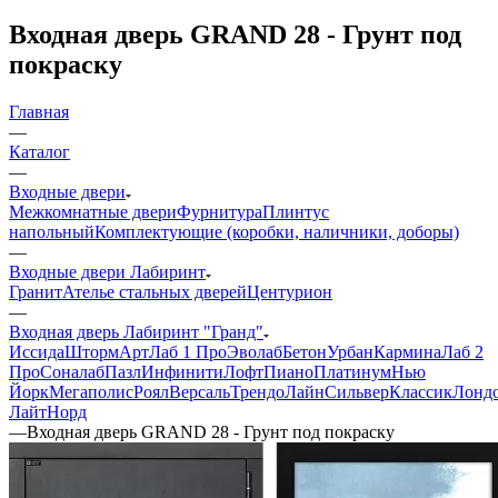
Входная дверь GRAND 28 - Грунт под
покраску
Главная
—
Каталог
—
Входные двери
Межкомнатные двери
Фурнитура
Плинтус
напольный
Комплектующие (коробки, наличники, доборы)
—
Входные двери Лабиринт
Гранит
Ателье стальных дверей
Центурион
—
Входная дверь Лабиринт "Гранд"
Иссида
Шторм
Арт
Лаб 1 Про
Эволаб
Бетон
Урбан
Кармина
Лаб 2
Про
Соналаб
Пазл
Инфинити
Лофт
Пиано
Платинум
Нью
Йорк
Мегаполис
Роял
Версаль
Трендо
Лайн
Сильвер
Классик
Лонд
Лайт
Норд
—
Входная дверь GRAND 28 - Грунт под покраску