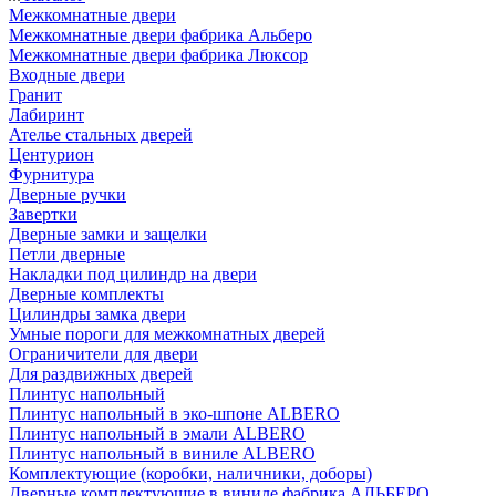
Межкомнатные двери
Межкомнатные двери фабрика Альберо
Межкомнатные двери фабрика Люксор
Входные двери
Гранит
Лабиринт
Ателье стальных дверей
Центурион
Фурнитура
Дверные ручки
Завертки
Дверные замки и защелки
Петли дверные
Накладки под цилиндр на двери
Дверные комплекты
Цилиндры замка двери
Умные пороги для межкомнатных дверей
Ограничители для двери
Для раздвижных дверей
Плинтус напольный
Плинтус напольный в эко-шпоне ALBERO
Плинтус напольный в эмали ALBERO
Плинтус напольный в виниле ALBERO
Комплектующие (коробки, наличники, доборы)
Дверные комплектующие в виниле фабрика АЛЬБЕРО