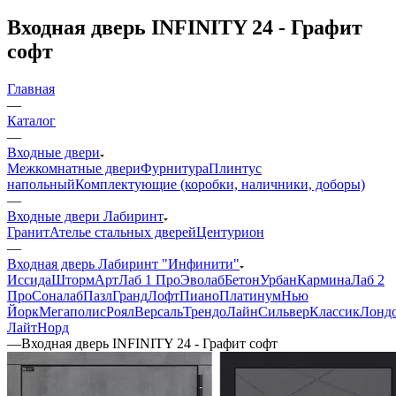
Входная дверь INFINITY 24 - Графит
софт
Главная
—
Каталог
—
Входные двери
Межкомнатные двери
Фурнитура
Плинтус
напольный
Комплектующие (коробки, наличники, доборы)
—
Входные двери Лабиринт
Гранит
Ателье стальных дверей
Центурион
—
Входная дверь Лабиринт "Инфинити"
Иссида
Шторм
Арт
Лаб 1 Про
Эволаб
Бетон
Урбан
Кармина
Лаб 2
Про
Соналаб
Пазл
Гранд
Лофт
Пиано
Платинум
Нью
Йорк
Мегаполис
Роял
Версаль
Трендо
Лайн
Сильвер
Классик
Лонд
Лайт
Норд
—
Входная дверь INFINITY 24 - Графит софт