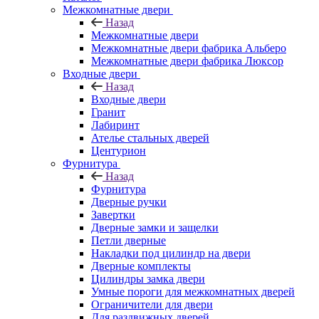
Межкомнатные двери
Назад
Межкомнатные двери
Межкомнатные двери фабрика Альберо
Межкомнатные двери фабрика Люксор
Входные двери
Назад
Входные двери
Гранит
Лабиринт
Ателье стальных дверей
Центурион
Фурнитура
Назад
Фурнитура
Дверные ручки
Завертки
Дверные замки и защелки
Петли дверные
Накладки под цилиндр на двери
Дверные комплекты
Цилиндры замка двери
Умные пороги для межкомнатных дверей
Ограничители для двери
Для раздвижных дверей