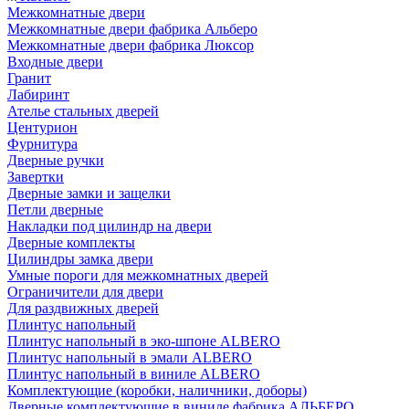
Межкомнатные двери
Межкомнатные двери фабрика Альберо
Межкомнатные двери фабрика Люксор
Входные двери
Гранит
Лабиринт
Ателье стальных дверей
Центурион
Фурнитура
Дверные ручки
Завертки
Дверные замки и защелки
Петли дверные
Накладки под цилиндр на двери
Дверные комплекты
Цилиндры замка двери
Умные пороги для межкомнатных дверей
Ограничители для двери
Для раздвижных дверей
Плинтус напольный
Плинтус напольный в эко-шпоне ALBERO
Плинтус напольный в эмали ALBERO
Плинтус напольный в виниле ALBERO
Комплектующие (коробки, наличники, доборы)
Дверные комплектующие в виниле фабрика АЛЬБЕРО