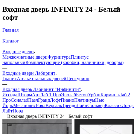
Входная дверь INFINITY 24 - Белый
софт
Главная
—
Каталог
—
Входные двери
Межкомнатные двери
Фурнитура
Плинтус
напольный
Комплектующие (коробки, наличники, доборы)
—
Входные двери Лабиринт
Гранит
Ателье стальных дверей
Центурион
—
Входная дверь Лабиринт "Инфинити"
Иссида
Шторм
Арт
Лаб 1 Про
Эволаб
Бетон
Урбан
Кармина
Лаб 2
Про
Соналаб
Пазл
Гранд
Лофт
Пиано
Платинум
Нью
Йорк
Мегаполис
Роял
Версаль
Трендо
Лайн
Сильвер
Классик
Лонд
Лайт
Норд
—
Входная дверь INFINITY 24 - Белый софт