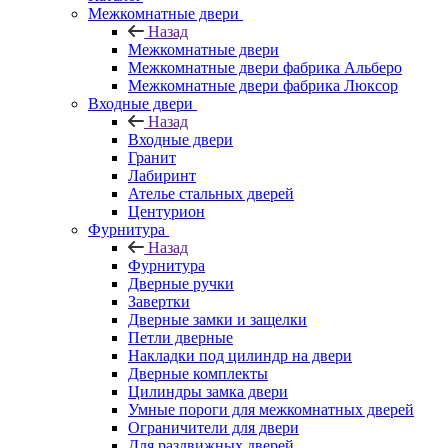
Межкомнатные двери
Назад
Межкомнатные двери
Межкомнатные двери фабрика Альберо
Межкомнатные двери фабрика Люксор
Входные двери
Назад
Входные двери
Гранит
Лабиринт
Ателье стальных дверей
Центурион
Фурнитура
Назад
Фурнитура
Дверные ручки
Завертки
Дверные замки и защелки
Петли дверные
Накладки под цилиндр на двери
Дверные комплекты
Цилиндры замка двери
Умные пороги для межкомнатных дверей
Ограничители для двери
Для раздвижных дверей