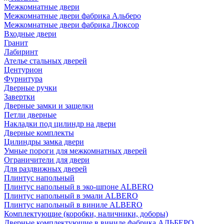
Межкомнатные двери
Межкомнатные двери фабрика Альберо
Межкомнатные двери фабрика Люксор
Входные двери
Гранит
Лабиринт
Ателье стальных дверей
Центурион
Фурнитура
Дверные ручки
Завертки
Дверные замки и защелки
Петли дверные
Накладки под цилиндр на двери
Дверные комплекты
Цилиндры замка двери
Умные пороги для межкомнатных дверей
Ограничители для двери
Для раздвижных дверей
Плинтус напольный
Плинтус напольный в эко-шпоне ALBERO
Плинтус напольный в эмали ALBERO
Плинтус напольный в виниле ALBERO
Комплектующие (коробки, наличники, доборы)
Дверные комплектующие в виниле фабрика АЛЬБЕРО