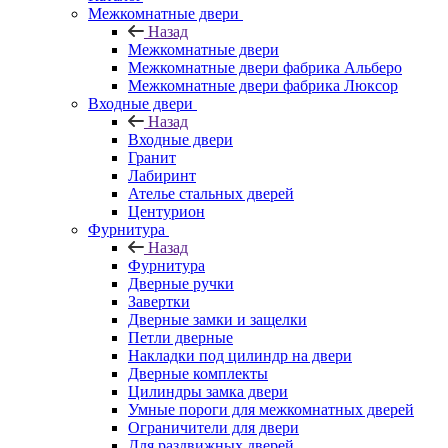
Межкомнатные двери
Назад
Межкомнатные двери
Межкомнатные двери фабрика Альберо
Межкомнатные двери фабрика Люксор
Входные двери
Назад
Входные двери
Гранит
Лабиринт
Ателье стальных дверей
Центурион
Фурнитура
Назад
Фурнитура
Дверные ручки
Завертки
Дверные замки и защелки
Петли дверные
Накладки под цилиндр на двери
Дверные комплекты
Цилиндры замка двери
Умные пороги для межкомнатных дверей
Ограничители для двери
Для раздвижных дверей