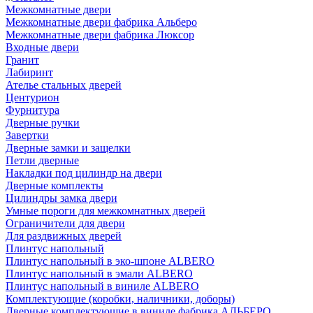
Межкомнатные двери
Межкомнатные двери фабрика Альберо
Межкомнатные двери фабрика Люксор
Входные двери
Гранит
Лабиринт
Ателье стальных дверей
Центурион
Фурнитура
Дверные ручки
Завертки
Дверные замки и защелки
Петли дверные
Накладки под цилиндр на двери
Дверные комплекты
Цилиндры замка двери
Умные пороги для межкомнатных дверей
Ограничители для двери
Для раздвижных дверей
Плинтус напольный
Плинтус напольный в эко-шпоне ALBERO
Плинтус напольный в эмали ALBERO
Плинтус напольный в виниле ALBERO
Комплектующие (коробки, наличники, доборы)
Дверные комплектующие в виниле фабрика АЛЬБЕРО