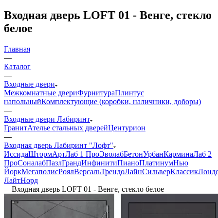
Входная дверь LOFT 01 - Венге, стекло
белое
Главная
—
Каталог
—
Входные двери
Межкомнатные двери
Фурнитура
Плинтус
напольный
Комплектующие (коробки, наличники, доборы)
—
Входные двери Лабиринт
Гранит
Ателье стальных дверей
Центурион
—
Входная дверь Лабиринт "Лофт"
Иссида
Шторм
Арт
Лаб 1 Про
Эволаб
Бетон
Урбан
Кармина
Лаб 2
Про
Соналаб
Пазл
Гранд
Инфинити
Пиано
Платинум
Нью
Йорк
Мегаполис
Роял
Версаль
Трендо
Лайн
Сильвер
Классик
Лонд
Лайт
Норд
—
Входная дверь LOFT 01 - Венге, стекло белое