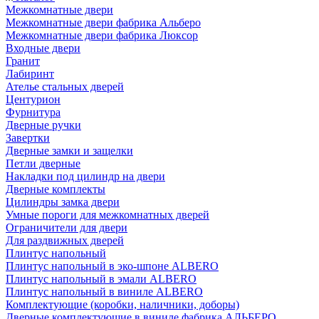
Межкомнатные двери
Межкомнатные двери фабрика Альберо
Межкомнатные двери фабрика Люксор
Входные двери
Гранит
Лабиринт
Ателье стальных дверей
Центурион
Фурнитура
Дверные ручки
Завертки
Дверные замки и защелки
Петли дверные
Накладки под цилиндр на двери
Дверные комплекты
Цилиндры замка двери
Умные пороги для межкомнатных дверей
Ограничители для двери
Для раздвижных дверей
Плинтус напольный
Плинтус напольный в эко-шпоне ALBERO
Плинтус напольный в эмали ALBERO
Плинтус напольный в виниле ALBERO
Комплектующие (коробки, наличники, доборы)
Дверные комплектующие в виниле фабрика АЛЬБЕРО