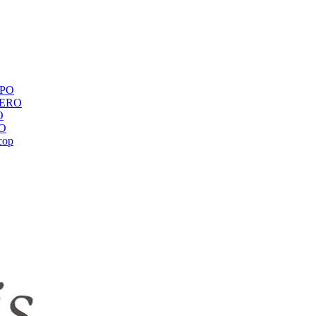
ЕРО
BERO
O
RO
сор