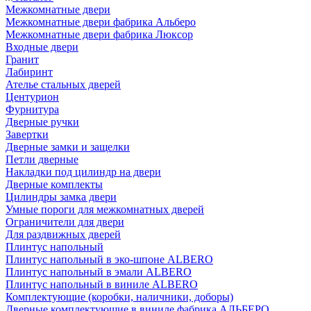
Межкомнатные двери
Межкомнатные двери фабрика Альберо
Межкомнатные двери фабрика Люксор
Входные двери
Гранит
Лабиринт
Ателье стальных дверей
Центурион
Фурнитура
Дверные ручки
Завертки
Дверные замки и защелки
Петли дверные
Накладки под цилиндр на двери
Дверные комплекты
Цилиндры замка двери
Умные пороги для межкомнатных дверей
Ограничители для двери
Для раздвижных дверей
Плинтус напольный
Плинтус напольный в эко-шпоне ALBERO
Плинтус напольный в эмали ALBERO
Плинтус напольный в виниле ALBERO
Комплектующие (коробки, наличники, доборы)
Дверные комплектующие в виниле фабрика АЛЬБЕРО