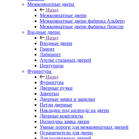
Межкомнатные двери
Назад
Межкомнатные двери
Межкомнатные двери фабрика Альберо
Межкомнатные двери фабрика Люксор
Входные двери
Назад
Входные двери
Гранит
Лабиринт
Ателье стальных дверей
Центурион
Фурнитура
Назад
Фурнитура
Дверные ручки
Завертки
Дверные замки и защелки
Петли дверные
Накладки под цилиндр на двери
Дверные комплекты
Цилиндры замка двери
Умные пороги для межкомнатных дверей
Ограничители для двери
Для раздвижных дверей