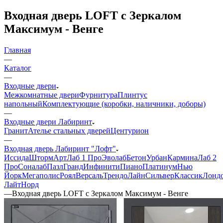
Входная дверь LOFT с Зеркалом
Максимум - Венге
Главная
—
Каталог
—
Входные двери
Межкомнатные двери
Фурнитура
Плинтус
напольный
Комплектующие (коробки, наличники, доборы)
—
Входные двери Лабиринт
Гранит
Ателье стальных дверей
Центурион
—
Входная дверь Лабиринт "Лофт"
Иссида
Шторм
Арт
Лаб 1 Про
Эволаб
Бетон
Урбан
Кармина
Лаб 2
Про
Соналаб
Пазл
Гранд
Инфинити
Пиано
Платинум
Нью
Йорк
Мегаполис
Роял
Версаль
Трендо
Лайн
Сильвер
Классик
Лонд
Лайт
Норд
—
Входная дверь LOFT с Зеркалом Максимум - Венге