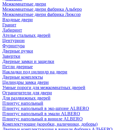
Межкомнатные двери
Межкомнатные двери фабрика Альберо
Межкомнатные двери фабрика Люксор
Входные двери
Гранит
Лабиринт
Ателье стальных дверей
Центурион
Фурнитура
Дверные ручки
Завертки
Дверные замки и защелки
Петли дверные
Накладки под цилиндр на двери
Дверные комплекты
Цилиндры замка двери
Умные пороги для межкомнатных дверей
Ограничители для двери
Для раздвижных дверей
Плинтус напольный
Плинтус напольный в эко-шпоне ALBERO
Плинтус напольный в эмали ALBERO
Плинтус напольный в виниле ALBERO
Комплектующие (коробки, наличники, доборы)
Дверные комплектующие в виниле фабрика АЛЬБЕРО