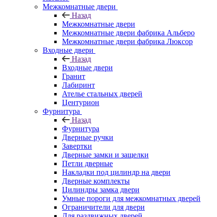
Межкомнатные двери
Назад
Межкомнатные двери
Межкомнатные двери фабрика Альберо
Межкомнатные двери фабрика Люксор
Входные двери
Назад
Входные двери
Гранит
Лабиринт
Ателье стальных дверей
Центурион
Фурнитура
Назад
Фурнитура
Дверные ручки
Завертки
Дверные замки и защелки
Петли дверные
Накладки под цилиндр на двери
Дверные комплекты
Цилиндры замка двери
Умные пороги для межкомнатных дверей
Ограничители для двери
Для раздвижных дверей