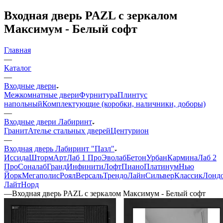
Входная дверь PAZL с зеркалом
Максимум - Белый софт
Главная
—
Каталог
—
Входные двери
Межкомнатные двери
Фурнитура
Плинтус
напольный
Комплектующие (коробки, наличники, доборы)
—
Входные двери Лабиринт
Гранит
Ателье стальных дверей
Центурион
—
Входная дверь Лабиринт "Пазл"
Иссида
Шторм
Арт
Лаб 1 Про
Эволаб
Бетон
Урбан
Кармина
Лаб 2
Про
Соналаб
Гранд
Инфинити
Лофт
Пиано
Платинум
Нью
Йорк
Мегаполис
Роял
Версаль
Трендо
Лайн
Сильвер
Классик
Лонд
Лайт
Норд
—
Входная дверь PAZL с зеркалом Максимум - Белый софт