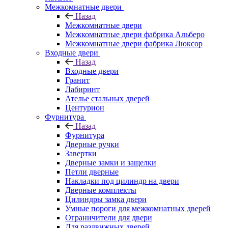
Межкомнатные двери
Назад
Межкомнатные двери
Межкомнатные двери фабрика Альберо
Межкомнатные двери фабрика Люксор
Входные двери
Назад
Входные двери
Гранит
Лабиринт
Ателье стальных дверей
Центурион
Фурнитура
Назад
Фурнитура
Дверные ручки
Завертки
Дверные замки и защелки
Петли дверные
Накладки под цилиндр на двери
Дверные комплекты
Цилиндры замка двери
Умные пороги для межкомнатных дверей
Ограничители для двери
Для раздвижных дверей