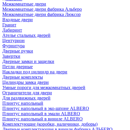
Межкомнатные двери
Межкомнатные двери фабрика Альберо
Межкомнатные двери фабрика Люксор
Входные двери
Гранит
Лабиринт
Ателье стальных дверей
Центурион
Фурнитура
Дверные ручки
Завертки
Дверные замки и защелки
Петли дверные
Накладки под цилиндр на двери
Дверные комплекты
Цилиндры замка двери
Умные пороги для межкомнатных дверей
Ограничители для двери
Для раздвижных дверей
Плинтус напольный
Плинтус напольный в эко-шпоне ALBERO
Плинтус напольный в эмали ALBERO
Плинтус напольный в виниле ALBERO
Комплектующие (коробки, наличники, доборы)
Дверные комплектующие в виниле фабрика АЛЬБЕРО