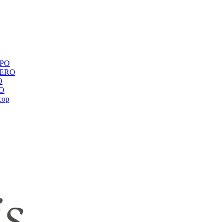
ЕРО
BERO
O
RO
сор