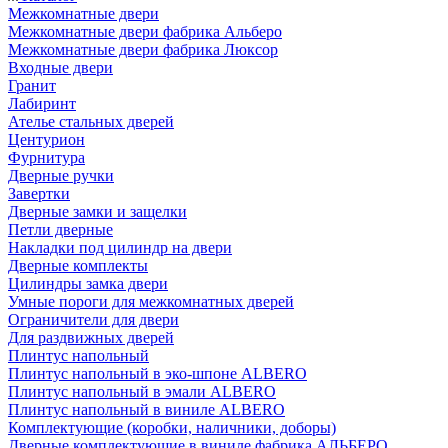
Межкомнатные двери
Межкомнатные двери фабрика Альберо
Межкомнатные двери фабрика Люксор
Входные двери
Гранит
Лабиринт
Ателье стальных дверей
Центурион
Фурнитура
Дверные ручки
Завертки
Дверные замки и защелки
Петли дверные
Накладки под цилиндр на двери
Дверные комплекты
Цилиндры замка двери
Умные пороги для межкомнатных дверей
Ограничители для двери
Для раздвижных дверей
Плинтус напольный
Плинтус напольный в эко-шпоне ALBERO
Плинтус напольный в эмали ALBERO
Плинтус напольный в виниле ALBERO
Комплектующие (коробки, наличники, доборы)
Дверные комплектующие в виниле фабрика АЛЬБЕРО