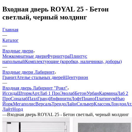
Входная дверь ROYAL 25 - Бетон
светлый, черный молдинг
Главная
—
Каталог
—
Входные двери
Межкомнатные двери
Фурнитура
Плинтус
напольный
Комплектующие (коробки, наличники, доборы)
—
Входные двери Лабиринт
Гранит
Ателье стальных дверей
Центурион
—
Входная дверь Лабиринт "Роял"
Иссида
Шторм
Арт
Лаб 1 Про
Эволаб
Бетон
Урбан
Кармина
Лаб 2
Про
Соналаб
Пазл
Гранд
Инфинити
Лофт
Пиано
Платинум
Нью
Йорк
Мегаполис
Версаль
Трендо
Лайн
Сильвер
Классик
Лондон
Ат
Лайт
Норд
—
Входная дверь ROYAL 25 - Бетон светлый, черный молдинг