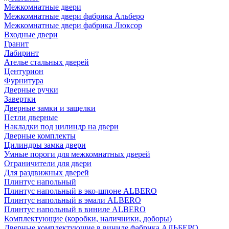
Межкомнатные двери
Межкомнатные двери фабрика Альберо
Межкомнатные двери фабрика Люксор
Входные двери
Гранит
Лабиринт
Ателье стальных дверей
Центурион
Фурнитура
Дверные ручки
Завертки
Дверные замки и защелки
Петли дверные
Накладки под цилиндр на двери
Дверные комплекты
Цилиндры замка двери
Умные пороги для межкомнатных дверей
Ограничители для двери
Для раздвижных дверей
Плинтус напольный
Плинтус напольный в эко-шпоне ALBERO
Плинтус напольный в эмали ALBERO
Плинтус напольный в виниле ALBERO
Комплектующие (коробки, наличники, доборы)
Дверные комплектующие в виниле фабрика АЛЬБЕРО