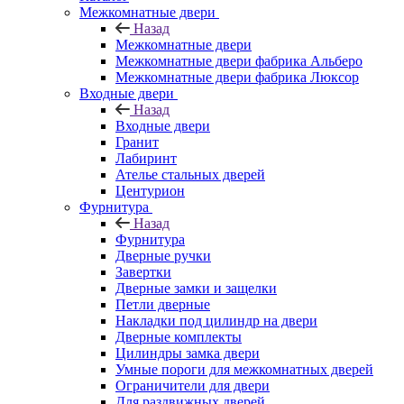
Межкомнатные двери
Назад
Межкомнатные двери
Межкомнатные двери фабрика Альберо
Межкомнатные двери фабрика Люксор
Входные двери
Назад
Входные двери
Гранит
Лабиринт
Ателье стальных дверей
Центурион
Фурнитура
Назад
Фурнитура
Дверные ручки
Завертки
Дверные замки и защелки
Петли дверные
Накладки под цилиндр на двери
Дверные комплекты
Цилиндры замка двери
Умные пороги для межкомнатных дверей
Ограничители для двери
Для раздвижных дверей