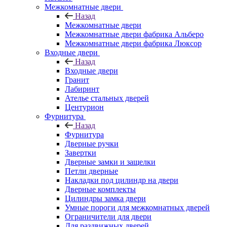
Межкомнатные двери
Назад
Межкомнатные двери
Межкомнатные двери фабрика Альберо
Межкомнатные двери фабрика Люксор
Входные двери
Назад
Входные двери
Гранит
Лабиринт
Ателье стальных дверей
Центурион
Фурнитура
Назад
Фурнитура
Дверные ручки
Завертки
Дверные замки и защелки
Петли дверные
Накладки под цилиндр на двери
Дверные комплекты
Цилиндры замка двери
Умные пороги для межкомнатных дверей
Ограничители для двери
Для раздвижных дверей