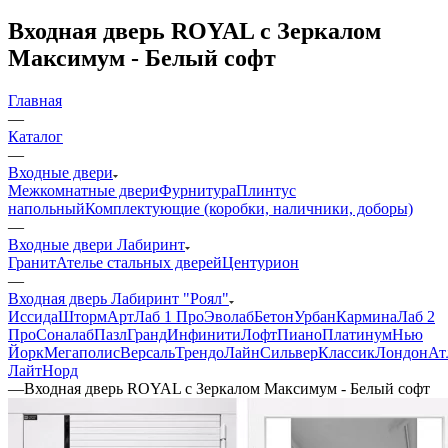
Входная дверь ROYAL с Зеркалом
Максимум - Белый софт
Главная
—
Каталог
—
Входные двери
Межкомнатные двери
Фурнитура
Плинтус
напольный
Комплектующие (коробки, наличники, доборы)
—
Входные двери Лабиринт
Гранит
Ателье стальных дверей
Центурион
—
Входная дверь Лабиринт "Роял"
Иссида
Шторм
Арт
Лаб 1 Про
Эволаб
Бетон
Урбан
Кармина
Лаб 2
Про
Соналаб
Пазл
Гранд
Инфинити
Лофт
Пиано
Платинум
Нью
Йорк
Мегаполис
Версаль
Трендо
Лайн
Сильвер
Классик
Лондон
Ат
Лайт
Норд
—
Входная дверь ROYAL с Зеркалом Максимум - Белый софт