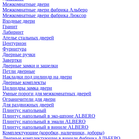
Межкомнатные двери
Межкомнатные двери фабрика Альберо
Межкомнатные двери фабрика Люксор
Входные двери
Гранит
Лабиринт
Ателье стальных дверей
Центурион
Фурнитура
Дверные ручки
Завертки
Дверные замки и защелки
Петли дверные
Накладки под цилиндр на двери
Дверные комплекты
Цилиндры замка двери
Умные пороги для межкомнатных дверей
Ограничители для двери
Для раздвижных дверей
Плинтус напольный
Плинтус напольный в эко-шпоне ALBERO
Плинтус напольный в эмали ALBERO
Плинтус напольный в виниле ALBERO
Комплектующие (коробки, наличники, доборы)
Дверные комплектующие в виниле фабрика АЛЬБЕРО