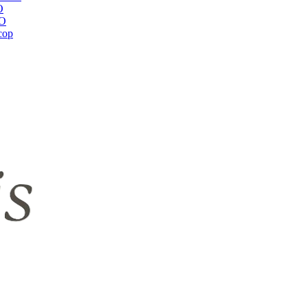
O
RO
сор