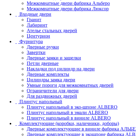
Межкомнатные двери фабрика Альберо
Межкомнатные двери фабрика Люксор
Входные двери
Гранит
Лабиринт
Ателье стальных дверей
Центурион
Фурнитура
Дверные ручки
Завертки
Дверные замки и защелки
Петли дверные
Накладки под цилиндр на двери
Дверные комплекты
Цилиндры замка двери
Умные пороги для межкомнатных дверей
Ограничители для двери
Для раздвижных дверей
Плинтус напольный
Плинтус напольный в эко-шпоне ALBERO
Плинтус напольный в эмали ALBERO
Плинтус напольный в виниле ALBERO
Комплектующие (коробки, наличники, доборы)
Дверные комплектующие в виниле фабрика АЛЬБ
Дверные комплектующие в экошпоне фабрика AL